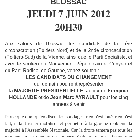
BLOSSAC
JEUDI 7 JUIN 2012
20H30
Aux salons de Blossac, les candidats de la 1ère
circonscrption (Poitiers Nord) et de la 2nde cironcscription
(Poitiers-Sud) de la Vienne, ainsi que le Parti Socialiste, et
avec le soutien du Mouvement Républicain et Citoyen et
du Parti Radical de Gauche, venez soutenir
LES CANDIDATS DU CHANGEMENT
qui demain pourront représenter
la
MAJORITE PRESIDENTIELLE
autour de
François
HOLLANDE
et de
Jean-Marc AYRAULT
pour les cinq
années à venir
Parce que quoi qu'en disent les sondages, rien n'est joué, rien n'est
fait, il faut rester mobiliser et permettre à la gauche d'obtenir la
majorité à l'Assemblée Nationale. Car la droite tentera pas tous les
moyens de se venger des années Sarkozy et ne laissera rien