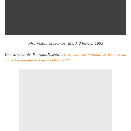
FR3 Poitou-Charentes, Mardi 8 Février 1983
Une archive de PourquoiPasPoitiers:
le contexte national et le nouveau
conseil municipal de Poitiers élu en 1983
.