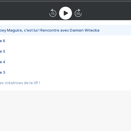
bey Maguire, c'est lui ! Rencontre avec Damien Witecka
e 6
e 5
e 4
e 3
s créatrices de la VF !
e 2
e 1
e Mektoub My Love arrive enfin ! Rencontre avec Shaïn Boumedine et Sal
i : après Toni en famille