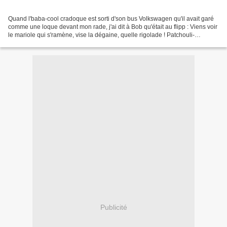
Quand l'baba-cool cradoque est sorti d'son bus Volkswagen qu'il avait garé
comme une loque devant mon rade, j'ai dit à Bob qu'était au flipp : Viens voir
le mariole qui s'ramène, vise la dégaine, quelle rigolade ! Patchouli-
Pataugas, le Guide du Routard...
Publicité