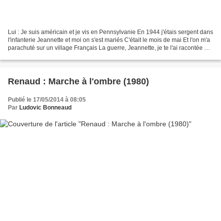
Lui : Je suis américain et je vis en Pennsylvanie En 1944 j'étais sergent dans
l'infanterie Jeannette et moi on s'est mariés C'était le mois de mai Et l'on m'a
parachuté sur un village Français La guerre, Jeannette, je te l'ai racontée Et
dans mon c ur...
Renaud : Marche à l'ombre (1980)
Publié le 17/05/2014 à 08:05
Par
Ludovic Bonneaud