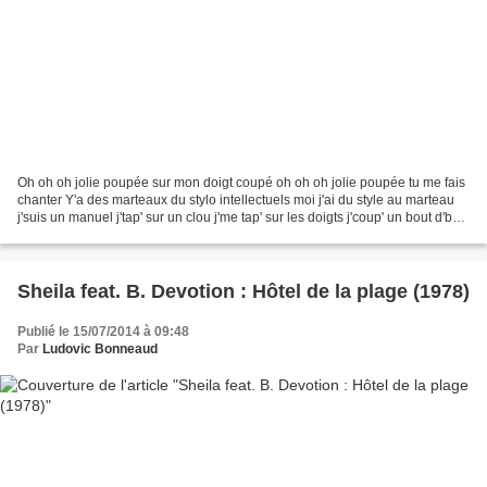
Oh oh oh jolie poupée sur mon doigt coupé oh oh oh jolie poupée tu me fais
chanter Y'a des marteaux du stylo intellectuels moi j'ai du style au marteau
j'suis un manuel j'tap' sur un clou j'me tap' sur les doigts j'coup' un bout d'bois
j'me coup' un bout...
Sheila feat. B. Devotion : Hôtel de la plage (1978)
Publié le 15/07/2014 à 09:48
Par
Ludovic Bonneaud