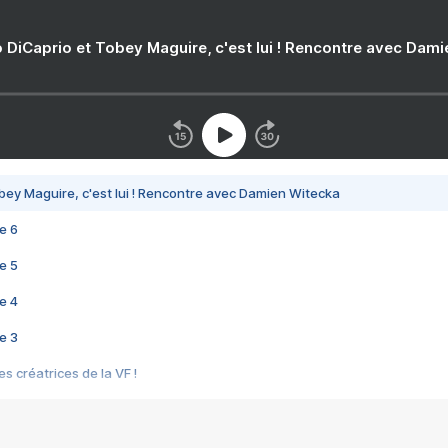
 DiCaprio et Tobey Maguire, c'est lui ! Rencontre avec Dam
bey Maguire, c'est lui ! Rencontre avec Damien Witecka
e 6
e 5
e 4
e 3
s créatrices de la VF !
e 2
e 1