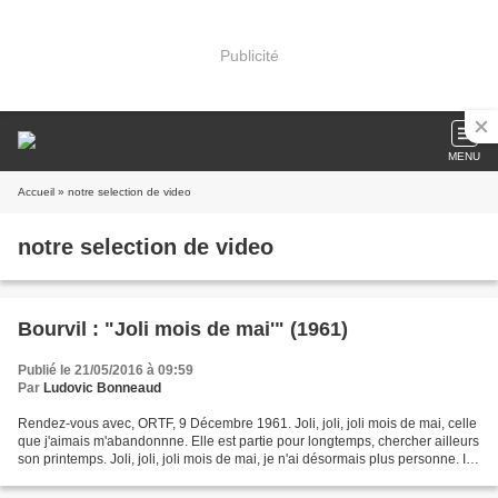
Publicité
MENU
Accueil
» notre selection de video
notre selection de video
Bourvil : "Joli mois de mai'" (1961)
Publié le 21/05/2016 à 09:59
Par
Ludovic Bonneaud
Rendez-vous avec, ORTF, 9 Décembre 1961. Joli, joli, joli mois de mai, celle
que j'aimais m'abandonnne. Elle est partie pour longtemps, chercher ailleurs
son printemps. Joli, joli, joli mois de mai, je n'ai désormais plus personne. Il
faut que tu me pardonnes,...