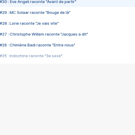
#30 : Eve Angeli raconte "Avant de partir"
#29 : MC Solaar raconte "Bouge de là"
28 : Lorie raconte "Je vais vite"
#27 : Christophe Willem raconte "Jacques a dit"
#26 : Chimène Badi raconte "Entre nous"
#25 : Indochine raconte "3e sexe"
#24 : Zaho raconte "C'est chelou"
#23 : Patrick Bruel raconte "Au café des délices"
#22 : Kyo raconte "Le chemin"
#21 : Nolwenn Leroy raconte "Cassé"
#20 : Patrick Hernandez raconte "Born to be alive"
#19 : Lorie raconte "Près de moi"
#18 : Michael Jones raconte "A nos actes manqués" (avec Jean-Jacque