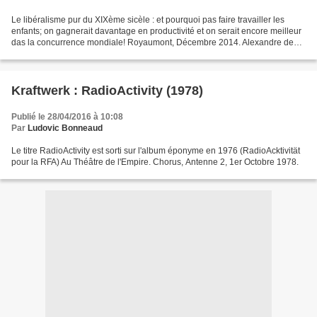
Le libéralisme pur du XIXème sicèle : et pourquoi pas faire travailler les
enfants; on gagnerait davantage en productivité et on serait encore meilleur
das la concurrence mondiale! Royaumont, Décembre 2014. Alexandre de
Juniac a été le patron d'Air-France...
Kraftwerk : RadioActivity (1978)
Publié le 28/04/2016 à 10:08
Par
Ludovic Bonneaud
Le titre RadioActivity est sorti sur l'album éponyme en 1976 (RadioAcktivität
pour la RFA) Au Théâtre de l'Empire. Chorus, Antenne 2, 1er Octobre 1978.