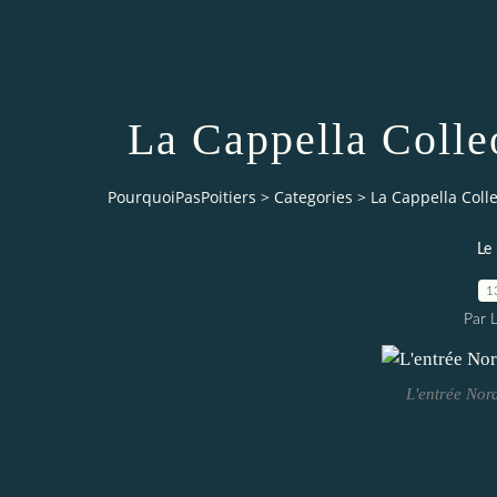
La Cappella Colle
PourquoiPasPoitiers
>
Categories
>
La Cappella Colle
Le
1
Par 
L'entrée Nor