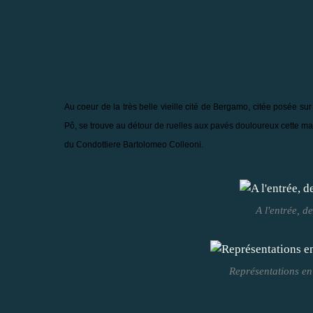
Au coeur de la très belle vieille cité de Bergamo, citée posée s
Pô, se trouve au détour de ruelles aux pavés douloureux cette m
du Condottiere Bartolomeo Colleoni.
A l'entrée, d
Représentations en