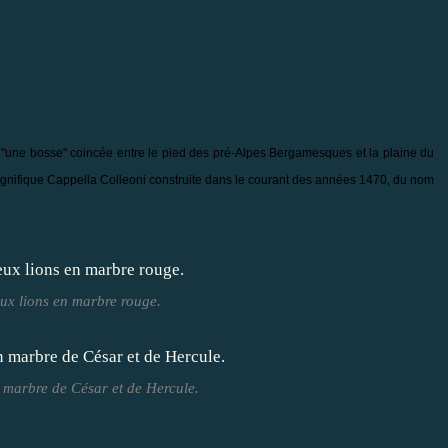
ur "une bosse" coincée entre le pied des pré-Alpes Bergamesques et la plaine du
agnifique Cappella Colleoni construite dans le courant des années 1470, du nom
eux lions en marbre rouge.
 marbre de César et de Hercule.