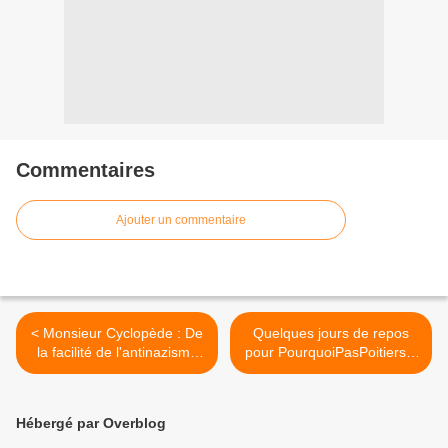
Commentaires
Ajouter un commentaire
< Monsieur Cyclopède : De
Quelques jours de repos
la facilité de l'antinazisme
pour PourquoiPasPoitiers...
primaire (1982)
>
Hébergé par Overblog