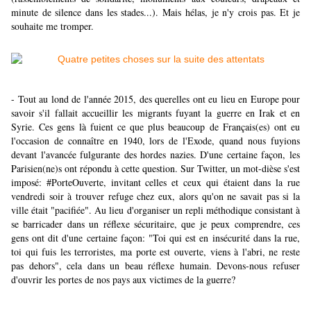
minute de silence dans les stades...). Mais hélas, je n'y crois pas. Et je
souhaite me tromper.
- Tout au lond de l'année 2015, des querelles ont eu lieu en Europe pour
savoir s'il fallait accueillir les migrants fuyant la guerre en Irak et en
Syrie. Ces gens là fuient ce que plus beaucoup de Français(es) ont eu
l'occasion de connaître en 1940, lors de l'Exode, quand nous fuyions
devant l'avancée fulgurante des hordes nazies. D'une certaine façon, les
Parisien(ne)s ont répondu à cette question. Sur Twitter, un mot-dièse s'est
imposé: #PorteOuverte, invitant celles et ceux qui étaient dans la rue
vendredi soir à trouver refuge chez eux, alors qu'on ne savait pas si la
ville était "pacifiée". Au lieu d'organiser un repli méthodique consistant à
se barricader dans un réflexe sécuritaire, que je peux comprendre, ces
gens ont dit d'une certaine façon: "Toi qui est en insécurité dans la rue,
toi qui fuis les terroristes, ma porte est ouverte, viens à l'abri, ne reste
pas dehors", cela dans un beau réflexe humain. Devons-nous refuser
d'ouvrir les portes de nos pays aux victimes de la guerre?