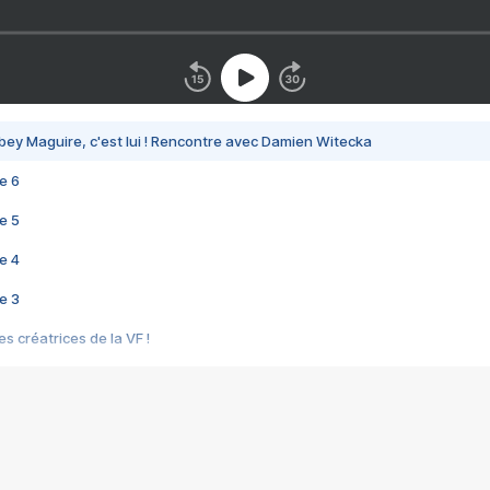
bey Maguire, c'est lui ! Rencontre avec Damien Witecka
e 6
e 5
e 4
e 3
s créatrices de la VF !
e 2
e 1
e Mektoub My Love arrive enfin ! Rencontre avec Shaïn Boumedine et Sal