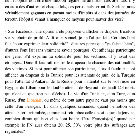
oui, l'hôpital doit être une mission régalienne de l'Etat. Des attentats, il y
en aura des d'autres, et chaque fois, ces personnels seront là. Serions-nous
véritablement gagnants en payant moins d'impôts si dans des journées de
terreur, l'hôpital venait à manquer de moyens pour sauver des vies?
- Sur Facebook, une option a été proposée d'afficher le drapeau tricolore
sur sa photo de profil. A titre personnel, je ne l'ai pas fait. Certains l'ont
fait "pour exprimer leur solidarité", d'autres parce que "ça faisait bien",
d'autres l'ont fait sans vraiment savoir pourquoi. Cet affichage patriotique
me gêne. S'il exprime sa solidarité pour les victimes, il y avait des
étrangers. Donc il faudrait mettre le drapeau de chacune des nationalités
des victimes. Si c'est pour afficher son patriotisme, alors il faudrait aussi
afficher un drapeau de la Tunisie pour les attentats de juin, de la Turquie
pour l'attentat d'Ankara, de la Russie pour l'attentat sur le vol russe en
Egypte, du Liban pour le double attentat de Beyrouth de jeudi (43 morts
qui n'ont eu que trop peu d'écho). La vie d'un Tunisien, d'un Turc, d'un
Russe, d'un
Libanais
, ou même de tout autre pays ne vaut pas moins que
celle d'un Français. Et dans quelques semaines, quand l'émotion des
attentats sera retombée, comme est retombée celle des attaques de jenvier,
combien diront qu'ils et elles "ont honte d'être Français(es)" quand par
exemple le FN aura obtenu 20, 25, 30% voire plus des suffrages aux
régionales?