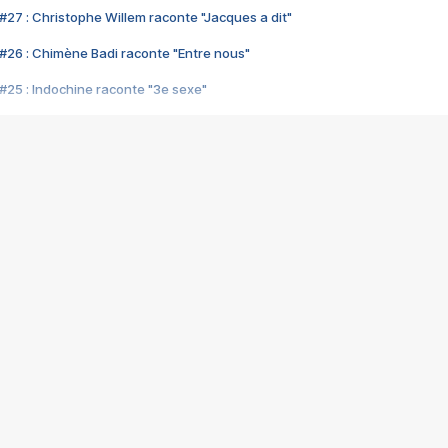
#27 : Christophe Willem raconte "Jacques a dit"
#26 : Chimène Badi raconte "Entre nous"
#25 : Indochine raconte "3e sexe"
#24 : Zaho raconte "C'est chelou"
#23 : Patrick Bruel raconte "Au café des délices"
#22 : Kyo raconte "Le chemin"
#21 : Nolwenn Leroy raconte "Cassé"
#20 : Patrick Hernandez raconte "Born to be alive"
#19 : Lorie raconte "Près de moi"
#18 : Michael Jones raconte "A nos actes manqués" (avec Jean-Jacque
#17 : Khaled raconte "Aïcha"
#16 : Corneille raconte "Parce qu'on vient de loin"