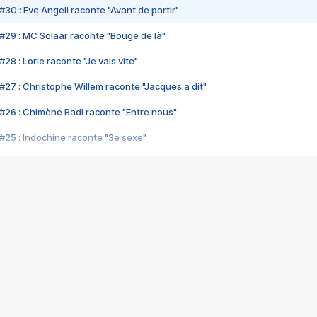
#30 : Eve Angeli raconte "Avant de partir"
#29 : MC Solaar raconte "Bouge de là"
28 : Lorie raconte "Je vais vite"
#27 : Christophe Willem raconte "Jacques a dit"
#26 : Chimène Badi raconte "Entre nous"
#25 : Indochine raconte "3e sexe"
#24 : Zaho raconte "C'est chelou"
#23 : Patrick Bruel raconte "Au café des délices"
#22 : Kyo raconte "Le chemin"
#21 : Nolwenn Leroy raconte "Cassé"
#20 : Patrick Hernandez raconte "Born to be alive"
#19 : Lorie raconte "Près de moi"
#18 : Michael Jones raconte "A nos actes manqués" (avec Jean-Jacque