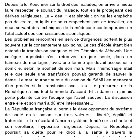
Depuis la loi Kouchner sur le droit des malades, on arrive à mieux
faire respecter le souhait du malade, tout en le protégeant des
dérives religieuses. Le « deal » est simple : on ne les empêche
pas de croire, m iq ils ne nous empechent pas de travailler, en
nous servant des techniques de la médecone contemporaine en
l'état actuel des connaissances scientifiques.
Les problèmes rencontrés en service d'urgences portent le plus
souvent sur le consentement aux soins. Le cas d'école étant bien
entendu la transfusion sanguine et les Témoins de Jéhovah. Une
collègue urgentiste s'est retrouvée un jour seule, dans un
hameau de montagne, avec une femme qui devait accoucher à
domicile, selon le souhait de son mari. Mais l'hémorragie était
telle que seule une transfusion pouvait garantir de sauver la
dame. Le mari tournait autour du camion du SAMU en menaçant
d'un procès si la transfusion avait lieu. Le procureur de la
République a mis tout le monde d'accord. Et la dame n'a jamais
porté polainte contre l'équipe qui l'avait sauvée. La discussion
entre elle et son mari a dû être intéressante...
La République française a permis le développement du système
de santé en le basant sur trois valeurs – liberté, égalité et
fraternité – et en écartant l'ancien système, fondé sur la charité et
son corollaire, l'hypocrisie religieuse. Depuis, la République
poursuit sa quête pour le droit à la santé à travers la