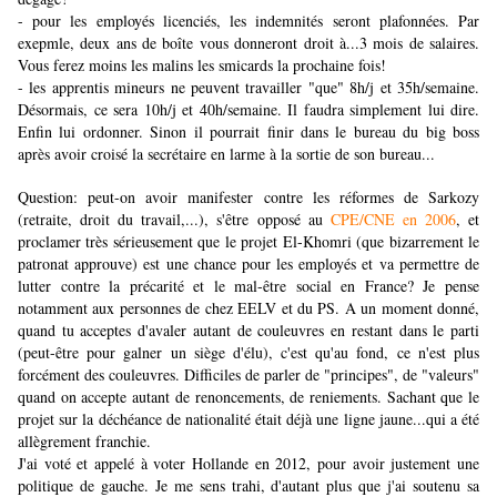
- pour les employés licenciés, les indemnités seront plafonnées. Par
exepmle, deux ans de boîte vous donneront droit à...3 mois de salaires.
Vous ferez moins les malins les smicards la prochaine fois!
- les apprentis mineurs ne peuvent travailler "que" 8h/j et 35h/semaine.
Désormais, ce sera 10h/j et 40h/semaine. Il faudra simplement lui dire.
Enfin lui ordonner. Sinon il pourrait finir dans le bureau du big boss
après avoir croisé la secrétaire en larme à la sortie de son bureau...
Question: peut-on avoir manifester contre les réformes de Sarkozy
(retraite, droit du travail,...), s'être opposé au
CPE/CNE en 2006
, et
proclamer très sérieusement que le projet El-Khomri (que bizarrement le
patronat approuve) est une chance pour les employés et va permettre de
lutter contre la précarité et le mal-être social en France? Je pense
notamment aux personnes de chez EELV et du PS. A un moment donné,
quand tu acceptes d'avaler autant de couleuvres en restant dans le parti
(peut-être pour galner un siège d'élu), c'est qu'au fond, ce n'est plus
forcément des couleuvres. Difficiles de parler de "principes", de "valeurs"
quand on accepte autant de renoncements, de reniements. Sachant que le
projet sur la déchéance de nationalité était déjà une ligne jaune...qui a été
allègrement franchie.
J'ai voté et appelé à voter Hollande en 2012, pour avoir justement une
politique de gauche. Je me sens trahi, d'autant plus que j'ai soutenu sa