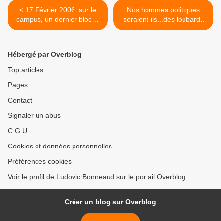
< 17 Février 2006: sur le
Nos hommes politiques
campus, un dernier blocus
seraient-ils...des loubards
avant les vacances
ingrats ? >
Hébergé par Overblog
Top articles
Pages
Contact
Signaler un abus
C.G.U.
Cookies et données personnelles
Préférences cookies
Voir le profil de Ludovic Bonneaud sur le portail Overblog
Créer un blog sur Overblog