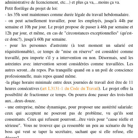
administrative de licenciement, etc...) et plus ça va,...moins ça va.
Petit florilège du projet de loi:
- les 35h sont maintenues comme durée légale du travail hebdomadaire.
- on peut actuellement travailler, pour les employés, jusqu'à 44h par
semaine et 10h par jour. Le projet propose de passer à 46h par semaine et
12h par jour, et même, en cas de "circonstances exceptionnelles" (qu'est-
ce donc?), jusqu'à 60h par semaine.
- pour les personnes d'astreinte (à tout moment un salarié est
réquisitionnable), ce temps de "mise en réserve" est considéré comme
travaillé, peu importe s'il y a intervention ou non. Désormais, seul les
astreintes avec intervention seront considérées comme travaillées. Les
autres seront...du repos. Pas tranquille quand on a un poil de conscience
professionnelle, mais repos quand même.
-la plage horaire minimale entre deux journées de travail doit être de 11
heures consécutives (
art L3131-1 du Code du Travail
). Le projet offre la
possibilité de fractionner ce temps. On pourra donc passer des trois-huit
aux...deux-douze.
- une entreprise, même dynamique, pour proposer une austérité salariale:
ceux qui acceptent ne poseront pas de problème, vu qu'ils sont
consentants. Ceux qui refusent pourront...être virés pour "cause réelle et
sérieuse". Vous ne trouvez que ça ressemble un peu au scénario du big
boss qui veut se taper la secrétaire, sachant que si elle refuse, elle
dégage?