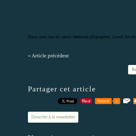
Dans une rue du vieux Valencia (Espagne), Lundi 1er A
« Article précédent
Re
Partager cet article
Repost
0
S'inscrire à la newsletter