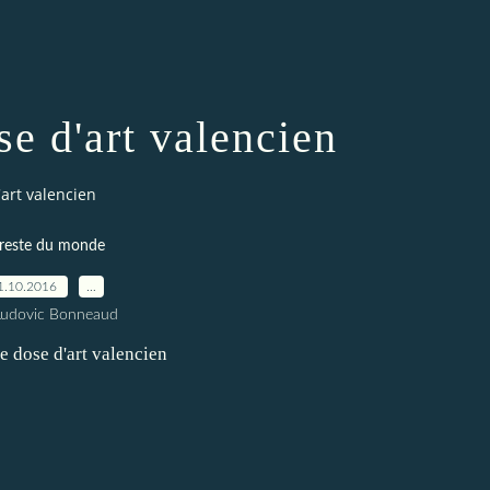
se d'art valencien
'art valencien
 reste du monde
1.10.2016
…
Ludovic Bonneaud