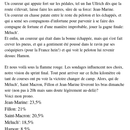
Un coureur qui appuie fort sur les pédales, tel un Jan Ullrich dès que la
route s'élevait, laisse faire les autres, sûre de sa force: Jean-Marine.
Un coureur en chasse patate entre le reste du peloton et les échappés, et
qui a semé ses compagnons d'infortune pour parvenir à se faire des
compagne de fortune et d'une manière improbable, jouer la gagne finale:
Méluch'.
Et enfin, un coureur qui était dans la bonne échappée, mais qui s'est fait
crever les pneus, et qui a gentiment été poussé dans le ravin par ses
coéquipiers (pour la France hein!) et qui voit le peloton lui revenir
dessus: Hamon.
Et nous voilà sous la flamme rouge. Les sondages influencent nos choix,
notre vision du sprint final. Tout peut arriver sur ce fichu kilomètre où
tant de courses ont pu voir la victoire changer de camp. Alors, qui de
Méluch', Saint Macron, Fillon et Jean-Marine lèveront les bras dimanche
soir (non pas à 20h mais sans doute légèrement au-delà)?
Voici mon prono.
Jean-Marine: 23,5%
Fillon: 21%
Saint-Macron: 20,5%
Méluch': 18,5%
Hamon: 8,5%.