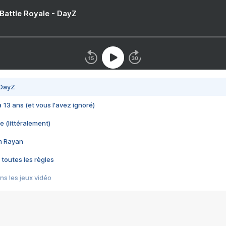
 Battle Royale - DayZ
 DayZ
 a 13 ans (et vous l'avez ignoré)
e (littéralement)
im Rayan
 toutes les règles
s les jeux vidéo
us choquant de Rockstar ? - Le scandale BULLY
e plus moche de Steam