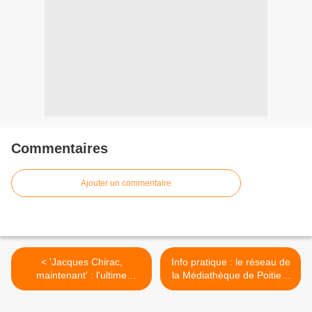
Commentaires
Ajouter un commentaire
< 'Jacques Chirac,
Info pratique : le réseau de
maintenant' : l'ultime
la Médiathèque de Poitiers
musique de campagne
ferme ses portes durant 15
présidentielle (1981)
jours >