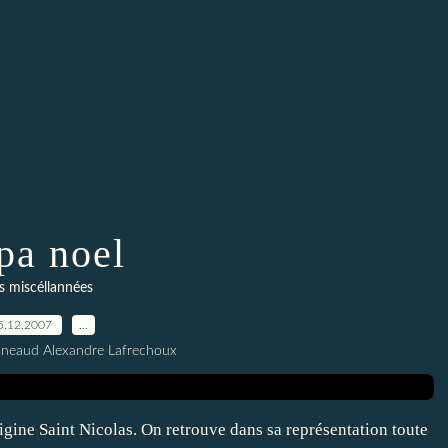
pa noel
s miscéllannées
5.12.2007
…
nneaud Alexandre Lafrechoux
igine Saint Nicolas. On retrouve dans sa représentation toute