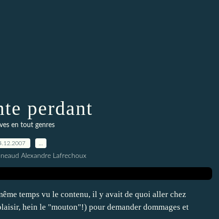
nte perdant
ves en tout genres
4.12.2007
…
nneaud Alexandre Lafrechoux
même temps vu le contenu, il y avait de quoi aller chez
 plaisir, hein le "mouton"!) pour demander dommages et