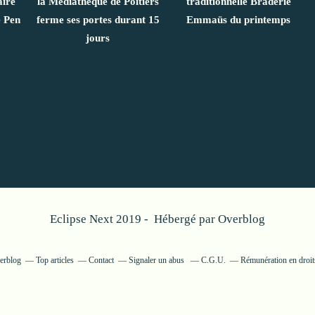
aire
la Médiathèque de Poitiers
traditionnelle Braderie
 Pen
ferme ses portes durant 15
Emmaüs du printemps
jours
Eclipse Next 2019 - Hébergé par
Overblog
verblog
Top articles
Contact
Signaler un abus
C.G.U.
Rémunération en droits