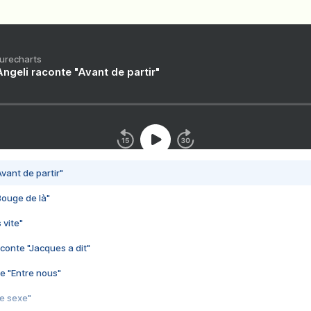
Purecharts
ngeli raconte "Avant de partir"
vant de partir"
Bouge de là"
 vite"
conte "Jacques a dit"
e "Entre nous"
3e sexe"