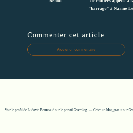
Benoît
de Poitiers appelle à f
"barrage" à Narine Le
Commenter cet article
Ajouter un commentaire
Voir le profil de
Ludovic Bonneaud
sur le portail Overblog
Créer un blog gratuit sur O