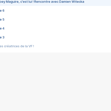
bey Maguire, c'est lui ! Rencontre avec Damien Witecka
e 6
e 5
e 4
e 3
s créatrices de la VF !
e 2
e 1
e Mektoub My Love arrive enfin ! Rencontre avec Shaïn Boumedine et Sal
i : après Toni en famille
elle réalise le bouleversant Dites lui que je l'aime
ais ! Rencontre autour de Vie privée de Rebecca Zlotowski
 de Marguerite, Grave... Rencontre avec Ella Rumpf