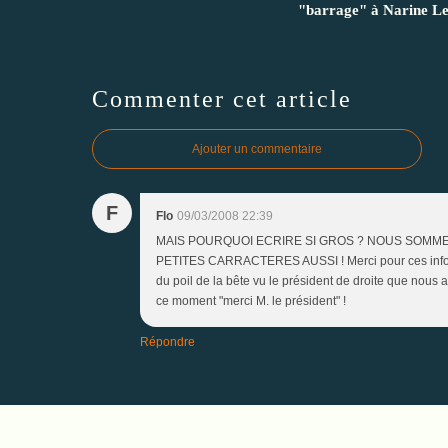
"barrage" à Narine Le
Commenter cet article
Ajouter un commentaire
F
Flo
09/03/2008 22:39
MAIS POURQUOI ECRIRE SI GROS ? NOUS SOMM
PETITES CARRACTERES AUSSI ! Merci pour ces infor
du poil de la bête vu le président de droite que nous a
ce moment "merci M. le président" !
Répondre