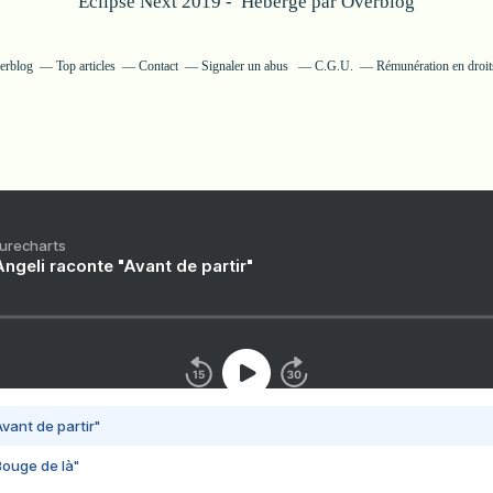
Eclipse Next 2019 - Hébergé par
Overblog
verblog
Top articles
Contact
Signaler un abus
C.G.U.
Rémunération en droits
Purecharts
ngeli raconte "Avant de partir"
vant de partir"
Bouge de là"