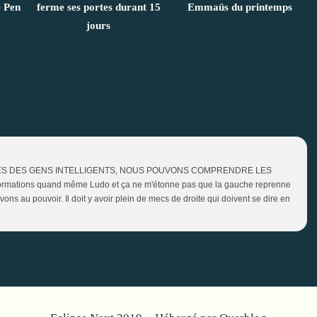
 Pen
ferme ses portes durant 15
Emmaüs du printemps
jours
ES DES GENS INTELLIGENTS, NOUS POUVONS COMPRENDRE LES
mations quand même Ludo et ça ne m'étonne pas que la gauche reprenne
vons au pouvoir. Il doit y avoir plein de mecs de droite qui doivent se dire en