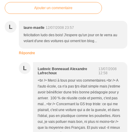
Ajouter un commentaire
L
laure-maelle
12/07/2008 23:57
felicitation ludo des bois! J'espere qu'un jour on te verra au
volant d'une des voitures qui ornent ton blog...
Répondre
L
Ludovic Bonneaud Alexandre
13/07/2008
Lafrechoux
12:58
<br /> Merci à tous pour vos commentaires.<br /> A
l'auto école, ca n'a pas tjrs était simple mais j'estime
avoir bénéficier dune très bonne pédagogie pour y
arriver. 100 % de réusite code et permis, c'est pas
mal...<br /> Concernant la GS trop triste: ce qui me
plairait, c'est une voiture qui a de la gueule, et dans
l'idéal, pas en plastique comme les poubelles. Alors
oui, je vais polluer mais bon, ni plus ni moins<br />
que la moyenne des Français. Et puis vaut -il mieux