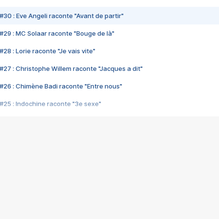
#30 : Eve Angeli raconte "Avant de partir"
#29 : MC Solaar raconte "Bouge de là"
28 : Lorie raconte "Je vais vite"
#27 : Christophe Willem raconte "Jacques a dit"
#26 : Chimène Badi raconte "Entre nous"
#25 : Indochine raconte "3e sexe"
#24 : Zaho raconte "C'est chelou"
#23 : Patrick Bruel raconte "Au café des délices"
#22 : Kyo raconte "Le chemin"
#21 : Nolwenn Leroy raconte "Cassé"
#20 : Patrick Hernandez raconte "Born to be alive"
#19 : Lorie raconte "Près de moi"