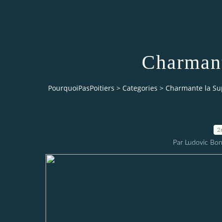
Charmant
PourquoiPasPoitiers
>
Categories
>
Charmante la Su
2
Par Ludovic Bo