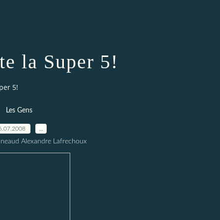
e la Super 5!
per 5!
Les Gens
6.07.2008
…
nneaud Alexandre Lafrechoux