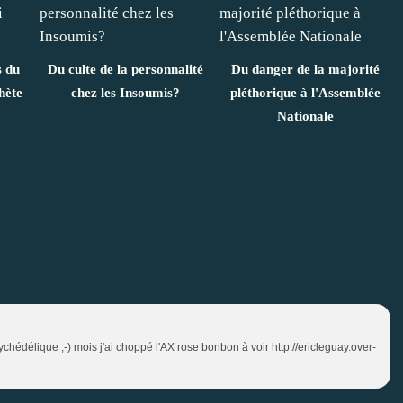
s du
Du culte de la personnalité
Du danger de la majorité
hète
chez les Insoumis?
pléthorique à l'Assemblée
Nationale
sychédélique ;-) mois j'ai choppé l'AX rose bonbon à voir http://ericleguay.over-