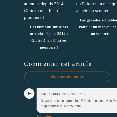
Les grandes actualité
Des humains sur Mars
Poitou : un mec qui ac
attendus depuis 2014 :
un scooter...
Gloire à nos illustres
pionniers !
Commenter cet article
Ajouter un commentaire
E
Eric LEGUAY
29/07/2008 12:52
Bravo pour cette super cinq !!! Poitiers est une ville P
blog.fr/article-21458259.html
Répondre