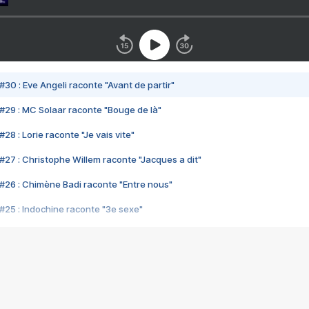
#30 : Eve Angeli raconte "Avant de partir"
#29 : MC Solaar raconte "Bouge de là"
28 : Lorie raconte "Je vais vite"
#27 : Christophe Willem raconte "Jacques a dit"
#26 : Chimène Badi raconte "Entre nous"
#25 : Indochine raconte "3e sexe"
#24 : Zaho raconte "C'est chelou"
#23 : Patrick Bruel raconte "Au café des délices"
#22 : Kyo raconte "Le chemin"
#21 : Nolwenn Leroy raconte "Cassé"