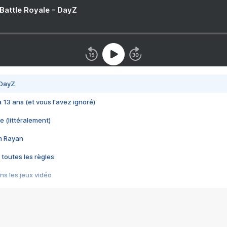
 Battle Royale - DayZ
 DayZ
 a 13 ans (et vous l'avez ignoré)
e (littéralement)
im Rayan
 toutes les règles
s les jeux vidéo
us choquant de Rockstar ? - Le scandale BULLY
e plus moche de Steam