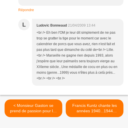
Répondre
L
Ludovic Bonneaud
21/04/2009 13:44
<br /> Eh ben l'OM je leur dit simplement de ne pas
trop se gratter la tige pour le moment car avec le
calendrier de porcs que vous avez, rien n'est fait et
pas plus tard que dimanche du coté de<br /> Lille.
<br /> Marseille ne gagne rien depuis 1993, alors
j'espère que leur palmarès sera toujours vierge au
XXIeme siècle...Une médaille de cocu en plus ou en
moins (genre...1999) vous n'êtes plus à celà près...
<br /> <br /> <br />
< Monsieur Gaston se
Francis Kuntz chante les
prend de passion pour les
années 1940...1944
Européennes 2009
(Groland vers 2003-2004) >