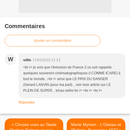
Commentaires
Ajouter un commentaire
W
willis
17/03/2010 21:13
<br /> je vois que l'émission de France 2 ce soir rappelle
quelques souvenirs cinématographiques (I COMME ICARE) à
tout le monde...<br /> ainsi que LE PRIX DU DANGER
(Gerard LANVIN (pour ma part)... voir mon article sur LE
PLEIN DE SUPER... tchao willis<br /> <br /> <br />
Répondre
< Choses vues au Stade
Marie Myriam - L'Oiseau et
Chaban-Delmas un soir de
l'Enfant : Eurovision 1977 >