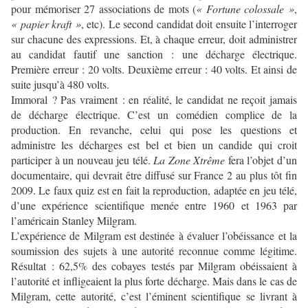
pour mémoriser 27 associations de mots (
« Fortune colossale »
,
« papier kraft »
, etc). Le second candidat doit ensuite l’interroger
sur chacune des expressions. Et, à chaque erreur, doit administrer
au candidat fautif une sanction : une décharge électrique.
Première erreur : 20 volts. Deuxième erreur : 40 volts. Et ainsi de
suite jusqu’à 480 volts.
Immoral ? Pas vraiment : en réalité, le candidat ne reçoit jamais
de décharge électrique. C’est un comédien complice de la
production. En revanche, celui qui pose les questions et
administre les décharges est bel et bien un candide qui croit
participer à un nouveau jeu télé.
La Zone Xtrême
fera l’objet d’un
documentaire, qui devrait être diffusé sur France 2 au plus tôt fin
2009. Le faux quiz est en fait la reproduction, adaptée en jeu télé,
d’une expérience scientifique menée entre 1960 et 1963 par
l’américain Stanley Milgram.
L’expérience de Milgram est destinée à évaluer l’obéissance et la
soumission des sujets à une autorité reconnue comme légitime.
Résultat : 62,5% des cobayes testés par Milgram obéissaient à
l’autorité et infligeaient la plus forte décharge. Mais dans le cas de
Milgram, cette autorité, c’est l’éminent scientifique se livrant à