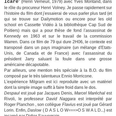
Icare
" (Henri Verneuil, 1979) avec Yves Montand, dans
le rôle du procureur Henri Volney. Je passe rapidement sur
l'histoire du film dont j'essaierai de vous parler plus tard (et
qui se trouve sur Dailymotion ou encore pour les old
school en Cassette Vidéo à la bibliothèque Cap Sud de
Poitiers) mais qui a pour thèse de fond l'assassinat de
Kennedy en 1963 et sur le travail de la commission
Warren. Dans ce film de 79 qui dure 2H06, le contexte est
transposé dans un pays imaginaire (un mélange d'Etats-
Unis, de Canada et de France) avec l'assassinat du
président Jarry saluant la foule dans une grosse
américaine décapotable.
Par ailleurs, une mention très spéciale à la B.O. du film
composé par le très talentueux Ennio Morricone.
L'expérience Milgram est ici reproduite avec un matériel
dont la simple image suffit à faire froid dans le dos.
Despaul
est joué par Jacques Denis,
Marcel Maréchal
est
Rivoli, le professeur
David Naggara
est interprété par
Roger Planchon , son collègue
Flavius
est joué par Gérard
Lorin. Enfin,
Daslow
( D A S L O W===>O S W A L D...) est
incarné par Didier Sauvegrain.