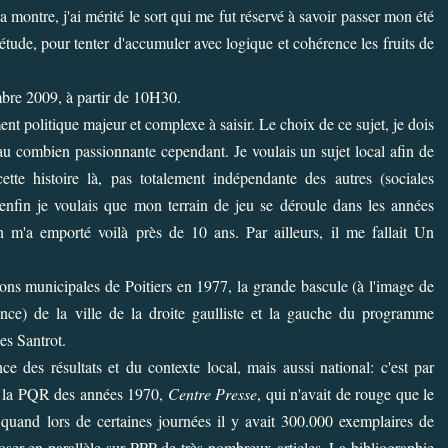
a montre, j'ai mérité le sort qui me fut réservé à savoir passer mon été
étude, pour tenter d'accumuler avec logique et cohérence les fruits de
bre 2009, à partir de 10H30.
ent politique majeur et complexe à saisir. Le choix de ce sujet, je dois
, au combien passionnante cependant. Je voulais un sujet local afin de
ette histoire là, pas totalement indépendante des autres (sociales
t enfin je voulais que mon terrain de jeu se déroule dans les années
 m'a emporté voilà près de 10 ans. Par ailleurs, il me fallait Un
tions municipales de Poitiers en 1977, la grande bascule (à l'image de
nce) de la ville de la droite gaulliste et la gauche du programme
es Santrot.
e des résultats et du contexte local, mais aussi national: c'est par
e la PQR des années 1970,
Centre Presse
, qui n'avait de rouge que le
uand lors de certaines journées il y avait 300.000 exemplaires de
poser en parallèle sur PPP de très nombreux articles. La bibliographie