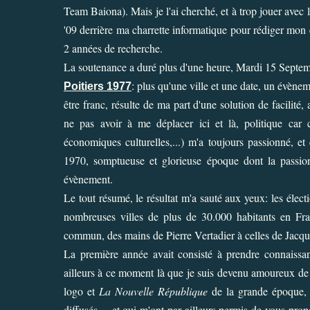
Team Baiona). Mais je l'ai cherché, et à trop jouer avec l
'09 derrière ma charrette informatique pour rédiger mon 
2 années de recherche.
La soutenance a duré plus d'une heure, Mardi 15 Septem
: plus qu'une ville et une date, un évènem
Poitiers 1977
être franc, résulte de ma part d'une solution de facilité
ne pas avoir à me déplacer ici et là, politique car c
économiques culturelles,...) m'a toujours passionné, e
1970, somptueuse et glorieuse époque dont la passion
évènement.
Le tout résumé, le résultat m'a sauté aux yeux: les élec
nombreuses villes de plus de 30.000 habitants en Fra
commun, des mains de Pierre Vertadier à celles de Jacqu
La première année
avait consisté à prendre connaissanc
ailleurs à ce moment là que je suis devenu amoureux d
logo et
La Nouvelle République
de la grande époque, q
diffusés..., et qui m'ont par ailleurs permis de vous pro