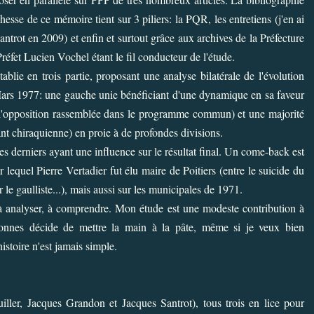
hesse de ce mémoire tient sur 3 piliers: la PQR, les entretiens (j'en ai
rot en 2009) et enfin et surtout grâce aux archives de la Préfecture
éfet Lucien Vochel étant le fil conducteur de l'étude.
lie en trois partie, proposant une analyse bilatérale de l'évolution
 Mars 1977: une gauche unie bénéficiant d'une dynamique en sa faveur
de l'opposition rassemblée dans le programme commun) et une majorité
nant chiraquienne) en proie à de profondes divisions.
es derniers
ayant
une influence sur le résultat final. Un come-back est
 lequel Pierre Vertadier fut élu maire de Poitiers (entre le suicide du
le gaulliste...), mais aussi sur les municipales de 1971.
r, à analyser, à comprendre. Mon étude est une modeste contribution à
ersonnes décide de mettre la main à la pâte, même si je veux bien
istoire n'est jamais simple.
iller, Jacques Grandon et Jacques Santrot), tous trois en lice pour