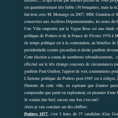
est quantitativement très faible (30 bouquins), mais la ric
fait trois avec M. Monange en 2007, MM. Grandon et Sant
conservées aux Archives Départementales, les notes du Pr
Une Ville emportée par la Vague Rose est une étude étab
politique de Poitiers et de la France de Février 1976 à
(le temps politique est à la contestation, au bénéfice 
présidentielle (centre giscardien et droite gaulliste deve
Cette élection a connu de nombreux rebondissements, c
effectué sur le très étrange concours de circonstances par
gaulliste Paul Guillon, l'apport de voix communistes pour 
L'histoire politique du Poitiers post-1945 est à rédige
l'histoire de cette ville, en espérant que d'autres p
comprendre que partir en explorateur, en pionnier d'une h
Je voulais être bref, encore une fois c'est raté!
Alors je vais conclure sur des chiffres:
, c'est 3 listes de 37 candidats (Guy Gou
Poitiers 1977