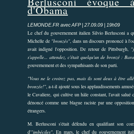
Berlusconi évoque 
d'Obama
LEMONDE.FR avec AFP | 27.09.09 | 19h09
L
e chef du gouvernement italien
Silvio Berlusconi
a qu
Michelle de
"bronzés"
, dans un discours prononcé à l'oc
avait indigné l'opposition. De retour de Pittsburgh,
"
s'appelle... attendez, c'était quelqu'un de bronzé : B
gouvernement et des sympathisants de son parti.
"Vous ne le croirez pas, mais ils sont deux à être al
bronzée!"
, a-t-il ajouté sous les applaudissements amus
le Cavaliere, qui cultive un hâle constant, l'avait s
dénoncé comme une blague raciste par une oppositio
étrangers.
M. Berlusconi s'était défendu en qualifiant son c
d'
"imbéciles"
. En mars, le chef du gouvernement ital