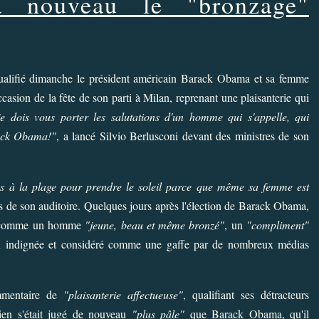
à nouveau le "bronzage"
alifié dimanche le président américain
Barack Obama
et sa femme
casion de la fête de son parti à Milan, reprenant une plaisanterie qui
je dois vous porter les salutations d'un homme qui s'appelle, qui
arack Obama!"
, a lancé Silvio Berlusconi devant des ministres de son
lés à la plage pour prendre le soleil parce que même sa femme est
és de son auditoire. Quelques jours après l'élection de Barack Obama,
alué comme un homme
"jeune, beau et même bronzé"
, un
"compliment"
n indignée et considéré comme une gaffe par de nombreux médias
ommentaire de
"plaisanterie affectueuse"
, qualifiant ses détracteurs
ien s'était jugé de nouveau
"plus pâle"
que Barack Obama, qu'il