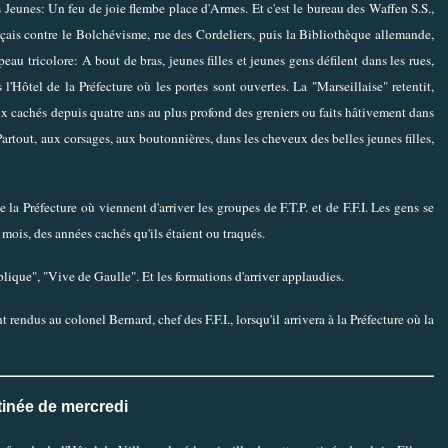
s Jeunes: Un feu de joie flembe place d'Armes. Et c'est le bureau des Waffen S.S.,
çais contre le Bolchévisme, rue des Cordeliers, puis la Bibliothèque allemande,
u tricolore: A bout de bras, jeunes filles et jeunes gens défilent dans les rues,
 l'Hôtel de la Préfecture où les portes sont ouvertes. La "Marseillaise" retentit,
eaux cachés depuis quatre ans au plus profond des greniers ou faits hâtivement dans
Partout, aux corsages, aux boutonnières, dans les cheveux des belles jeunes filles,
la Préfecture où viennent d'arriver les groupes de F.T.P. et de F.F.I. Les gens se
mois, des années cachés qu'ils étaient ou traqués.
blique", "Vive de Gaulle". Et les formations d'arriver applaudies.
t rendus au colonel Bernard, chef des F.F.I., lorsqu'il arrivera à la Préfecture où la
inée de mercredi