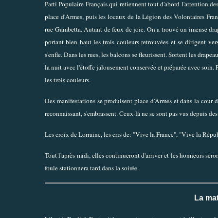
Parti Populaire Français qui retiennent tout d'abord l'attention de
place d'Armes, puis les locaux de la Légion des Volontaires Fran
rue Gambetta. Autant de feux de joie. On a trouvé un imense drapea
portant bien haut les trois couleurs retrouvées et se dirigent vers
s'enfle. Dans les rues, les balcons se fleurissent. Sortent les drap
la nuit avec l'étoffe jalousement conservée et préparée avec soin. 
les trois couleurs.
Des manifestations se produisent place d'Armes et dans la cour de 
reconnaissant, s'embrassent. Ceux-là ne se sont pas vus depuis des 
Les croix de Lorraine, les cris de: "Vive la France", "Vive la Répu
Tout l'après-midi, elles continueront d'arriver et les honneurs seron
foule stationnera tard dans la soirée.
La mat