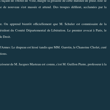
la façade de l'Hôtel de Ville, malgré la grisaille de cette matinée de pluie. Elle se
e de nouveau s'est massée et attend. Des troupes défilent, acclamées par la
ère. On apprend bientôt officiellement que M. Schuler est commissaire de la
résident du Comité Départemental de Libération. Le premier avocat à Paris, le
de Droit.
'Armes: Le drapeau est hissé tandis que MM. Garotin, le Chanoine Cholet, curé
tions.
ccésseur de M. Jacques Masteau est connu, c'est M. Guillon Pierre, professeur à la