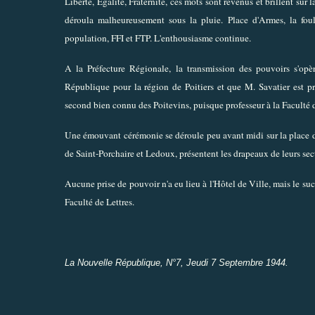
Liberté, Egalité, Fraternité, ces mots sont revenus et brillent sur 
déroula malheureusement sous la pluie. Place d'Armes, la foul
population, FFI et FTP. L'enthousiasme continue.
A la Préfecture Régionale, la transmission des pouvoirs s'op
République pour la région de Poitiers et que M. Savatier est p
second bien connu des Poitevins, puisque professeur à la Faculté 
Une émouvant cérémonie se déroule peu avant midi sur la place d
de Saint-Porchaire et Ledoux, présentent les drapeaux de leurs sec
Aucune prise de pouvoir n'a eu lieu à l'Hôtel de Ville, mais le su
Faculté de Lettres.
La Nouvelle République, N°7, Jeudi 7 Septembre 1944.