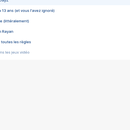
 DayZ
 a 13 ans (et vous l'avez ignoré)
e (littéralement)
im Rayan
 toutes les règles
s les jeux vidéo
us choquant de Rockstar ? - Le scandale BULLY
e plus moche de Steam
du RÊVE tourne au CAUCHEMAR
pendant 8 heures
it… à tort
umiliés par un jeu vidéo
ire - Final Fantasy 8