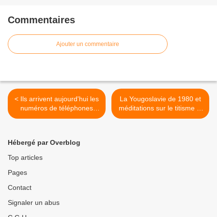
Commentaires
Ajouter un commentaire
< Ils arrivent aujourd'hui les
La Yougoslavie de 1980 et
numéros de téléphones
méditations sur le titisme et
portables en 07
son avenir >
Hébergé par Overblog
Top articles
Pages
Contact
Signaler un abus