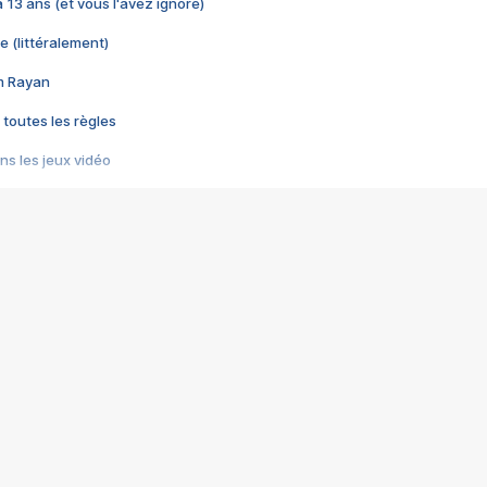
 a 13 ans (et vous l'avez ignoré)
e (littéralement)
im Rayan
 toutes les règles
s les jeux vidéo
us choquant de Rockstar ? - Le scandale BULLY
e plus moche de Steam
du RÊVE tourne au CAUCHEMAR
pendant 8 heures
it… à tort
umiliés par un jeu vidéo
ire - Final Fantasy 8
ti un empire - Age of Empires