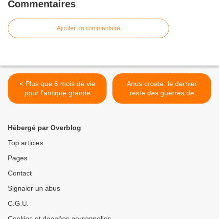
Commentaires
Ajouter un commentaire
< Plus que 6 mois de vie
Anus croate: le dernier
pour l'antique grande
reste des guerres de
passerelle de la gare!
Yougoslavie? >
Hébergé par Overblog
Top articles
Pages
Contact
Signaler un abus
C.G.U.
Cookies et données personnelles