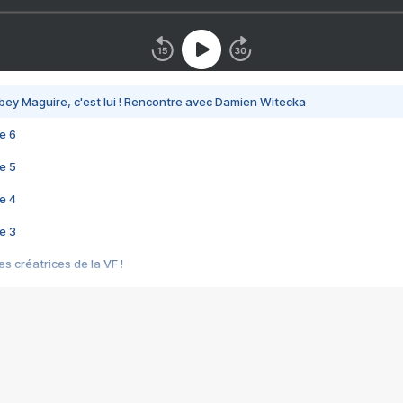
bey Maguire, c'est lui ! Rencontre avec Damien Witecka
e 6
e 5
e 4
e 3
s créatrices de la VF !
e 2
e 1
e Mektoub My Love arrive enfin ! Rencontre avec Shaïn Boumedine et Sal
i : après Toni en famille