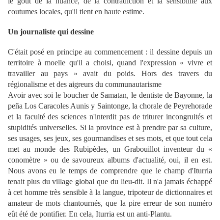
le goût de la nuance, de la contradiction et la sensibilité aux
coutumes locales, qu'il tient en haute estime.
Un journaliste qui dessine
C'était posé en principe au commencement : il dessine depuis un
territoire à moelle qu'il a choisi, quand l'expression « vivre et
travailler au pays » avait du poids. Hors des travers du
régionalisme et des aigreurs du communautarisme
Avoir avec soi le boucher de Samatan, le dentiste de Bayonne, la
peña Los Caracoles Aunis y Saintonge, la chorale de Peyrehorade
et la faculté des sciences n'interdit pas de triturer incongruités et
stupidités universelles. Si la province est à prendre par sa culture,
ses usages, ses jeux, ses gourmandises et ses mots, et que tout cela
met au monde des Rubipèdes, un Grabouillot inventeur du «
conomètre » ou de savoureux albums d'actualité, oui, il en est.
Nous avons eu le temps de comprendre que le champ d'Iturria
tenait plus du village global que du lieu-dit. Il n'a jamais échappé
à cet homme très sensible à la langue, tripoteur de dictionnaires et
amateur de mots chantournés, que la pire erreur de son numéro
eût été de pontifier. En cela, Iturria est un anti-Plantu.