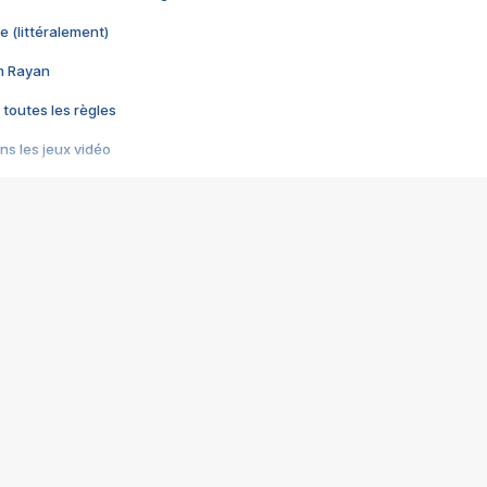
e (littéralement)
im Rayan
 toutes les règles
s les jeux vidéo
us choquant de Rockstar ? - Le scandale BULLY
e plus moche de Steam
du RÊVE tourne au CAUCHEMAR
pendant 8 heures
it… à tort
umiliés par un jeu vidéo
ire - Final Fantasy 8
ti un empire - Age of Empires