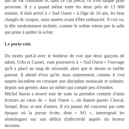
ans de vie commune et, dans ce cas précis, ce n'est simple pour
personne. Il y a quand même entre les deux près de 13 000
enfants. Il était arrivé à « Sud Ouest » à l'âge de 16 ans, les bras
chargés de croquis, onze années avant d'être embauché. Il s'en va,
la tête modestement inclinée, comme le soliste retenu par la salle
qui peine à quitter la scène.
Le porte-voix
Du moins part-il avec le bonheur de voir que deux garçons de
talent, Urbs et Gasset, vont poursuivre à « Sud Ouest » l'ouvrage
qu'il a placé au rang de nécessité, alors que le dessin se raréfie
partout. Il attend d'eux qu'ils nous surprennent, comme il s'est
surpris lui-même en creusant une discipline monacale et solitaire,
depuis son grenier, dans un métier qui compte peu d'ermites.
Michel Iturria a trouvé tout de suite sa première centurie d'amis
lecteurs au cœur de « Sud Ouest », où étaient passés Chaval,
Sempé, Bosc et tant d'autres. Il n'a jamais été concerné par cette
époque où la presse écrite, dont « SO », interrogeait les
sémiologues sur son déficit d'affectivité auprès du lecteur
inconnu.