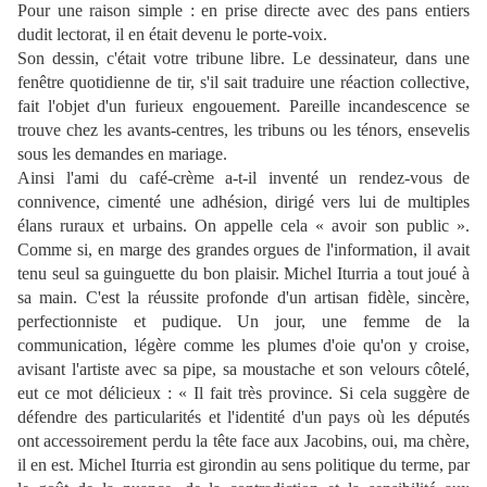
Pour une raison simple : en prise directe avec des pans entiers
dudit lectorat, il en était devenu le porte-voix.
Son dessin, c'était votre tribune libre. Le dessinateur, dans une
fenêtre quotidienne de tir, s'il sait traduire une réaction collective,
fait l'objet d'un furieux engouement. Pareille incandescence se
trouve chez les avants-centres, les tribuns ou les ténors, ensevelis
sous les demandes en mariage.
Ainsi l'ami du café-crème a-t-il inventé un rendez-vous de
connivence, cimenté une adhésion, dirigé vers lui de multiples
élans ruraux et urbains. On appelle cela « avoir son public ».
Comme si, en marge des grandes orgues de l'information, il avait
tenu seul sa guinguette du bon plaisir. Michel Iturria a tout joué à
sa main. C'est la réussite profonde d'un artisan fidèle, sincère,
perfectionniste et pudique. Un jour, une femme de la
communication, légère comme les plumes d'oie qu'on y croise,
avisant l'artiste avec sa pipe, sa moustache et son velours côtelé,
eut ce mot délicieux : « Il fait très province. Si cela suggère de
défendre des particularités et l'identité d'un pays où les députés
ont accessoirement perdu la tête face aux Jacobins, oui, ma chère,
il en est. Michel Iturria est girondin au sens politique du terme, par