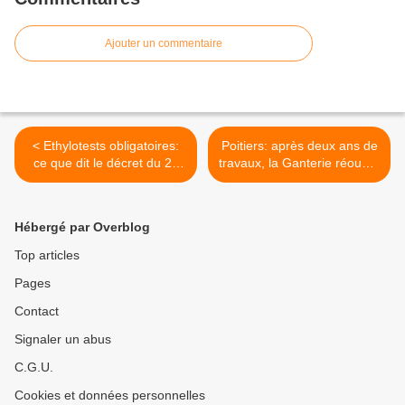
Ajouter un commentaire
< Ethylotests obligatoires:
Poitiers: après deux ans de
ce que dit le décret du 28
travaux, la Ganterie réouvre
Février 2012
gratuitement ses portes ce
week end >
Hébergé par Overblog
Top articles
Pages
Contact
Signaler un abus
C.G.U.
Cookies et données personnelles