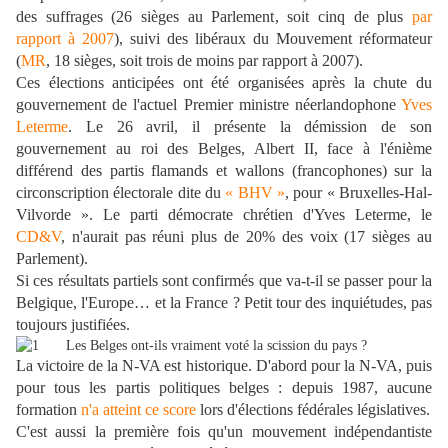
des suffrages (26 sièges au Parlement, soit cinq de plus
par
rapport à 2007
), suivi des libéraux du Mouvement réformateur
(
MR
, 18 sièges, soit trois de moins par rapport à 2007).
Ces élections anticipées ont été organisées après la chute du
gouvernement de l'actuel Premier ministre néerlandophone
Yves
Leterme
. Le 26 avril, il présente la démission de son
gouvernement au roi des Belges, Albert II, face à l'énième
différend des partis flamands et wallons (francophones) sur la
circonscription électorale dite du
« BHV »
, pour « Bruxelles-Hal-
Vilvorde ». Le parti démocrate chrétien d'Yves Leterme, le
CD&V
, n'aurait pas réuni plus de 20% des voix (17 sièges au
Parlement).
Si ces résultats partiels sont confirmés que va-t-il se passer pour la
Belgique, l'Europe… et la France ? Petit tour des inquiétudes, pas
toujours justifiées.
L
es Belges ont-ils vraiment voté la scission du pays ?
La victoire de la N-VA est historique. D'abord pour la N-VA, puis
pour tous les partis politiques belges : depuis 1987, aucune
formation
n'a atteint ce score
lors d'élections fédérales législatives.
C'est aussi la première fois qu'un mouvement indépendantiste