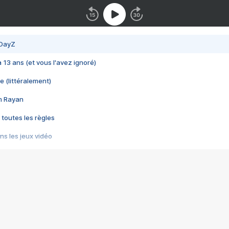
 DayZ
 a 13 ans (et vous l'avez ignoré)
e (littéralement)
im Rayan
 toutes les règles
s les jeux vidéo
us choquant de Rockstar ? - Le scandale BULLY
e plus moche de Steam
du RÊVE tourne au CAUCHEMAR
pendant 8 heures
it… à tort