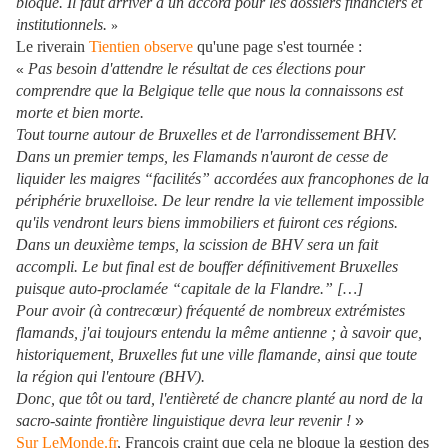
bloqué. Il faut arriver à un accord pour les dossiers financiers et
institutionnels.
»
Le riverain
Tientien observe
qu'une page s'est tournée :
Pas besoin d'attendre le résultat de ces élections pour
«
comprendre que la Belgique telle que nous la connaissons est
morte et bien morte.
Tout tourne autour de Bruxelles et de l'arrondissement BHV.
Dans un premier temps, les Flamands n'auront de cesse de
liquider les maigres “facilités” accordées aux francophones de la
périphérie bruxelloise. De leur rendre la vie tellement impossible
qu'ils vendront leurs biens immobiliers et fuiront ces régions.
Dans un deuxième temps, la scission de BHV sera un fait
accompli. Le but final est de bouffer définitivement Bruxelles
puisque auto-proclamée “capitale de la Flandre.” […]
Pour avoir (à contrecœur) fréquenté de nombreux extrémistes
flamands, j'ai toujours entendu la même antienne ; à savoir que,
historiquement, Bruxelles fut une ville flamande, ainsi que toute
la région qui l'entoure (BHV).
Donc, que tôt ou tard, l'entièreté de chancre planté au nord de la
sacro-sainte frontière linguistique devra leur revenir !
»
Sur LeMonde.fr
, François craint que cela ne bloque la gestion des