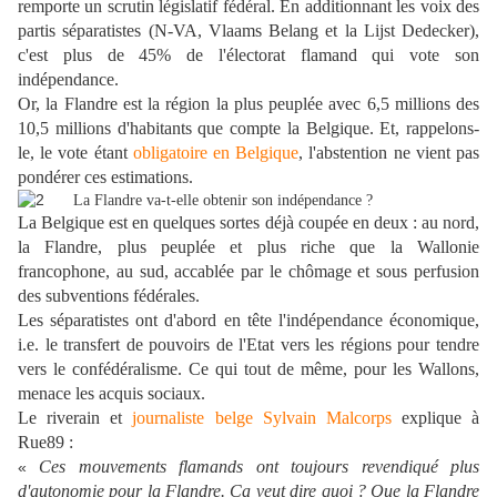
remporte un scrutin législatif fédéral. En additionnant les voix des
partis séparatistes (N-VA, Vlaams Belang et la Lijst Dedecker),
c'est plus de 45% de l'électorat flamand qui vote son
indépendance.
Or, la Flandre est la région la plus peuplée avec 6,5 millions des
10,5 millions d'habitants que compte la Belgique. Et, rappelons-
le, le vote étant
obligatoire en Belgique
, l'abstention ne vient pas
pondérer ces estimations.
La Flandre va-t-elle obtenir son indépendance ?
La Belgique est en quelques sortes déjà coupée en deux : au nord,
la Flandre, plus peuplée et plus riche que la Wallonie
francophone, au sud, accablée par le chômage et sous perfusion
des subventions fédérales.
Les séparatistes ont d'abord en tête l'indépendance économique,
i.e. le transfert de pouvoirs de l'Etat vers les régions pour tendre
vers le confédéralisme. Ce qui tout de même, pour les Wallons,
menace les acquis sociaux.
Le riverain et
journaliste belge Sylvain Malcorps
explique à
Rue89 :
Ces mouvements flamands ont toujours revendiqué plus
«
d'autonomie pour la Flandre. Ça veut dire quoi ? Que la Flandre