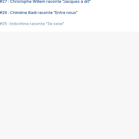
#27 : Christophe Willem raconte "Jacques a dit"
#26 : Chimène Badi raconte "Entre nous"
#25 : Indochine raconte "3e sexe"
#24 : Zaho raconte "C'est chelou"
#23 : Patrick Bruel raconte "Au café des délices"
#22 : Kyo raconte "Le chemin"
#21 : Nolwenn Leroy raconte "Cassé"
#20 : Patrick Hernandez raconte "Born to be alive"
#19 : Lorie raconte "Près de moi"
#18 : Michael Jones raconte "A nos actes manqués" (avec Jean-Jacque
#17 : Khaled raconte "Aïcha"
#16 : Corneille raconte "Parce qu'on vient de loin"
#15 : Indochine raconte "L'aventurier"