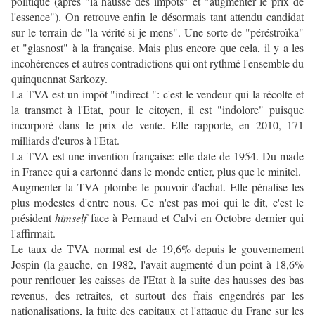
politique (après "la hausse des impôts" et "augmenter le prix de
l'essence"). On retrouve enfin le désormais tant attendu candidat
sur le terrain de "la vérité si je mens". Une sorte de "péréstroïka"
et "glasnost" à la française. Mais plus encore que cela, il y a les
incohérences et autres contradictions qui ont rythmé l'ensemble du
quinquennat Sarkozy.
La TVA est un impôt "indirect ": c'est le vendeur qui la récolte et
la transmet à l'Etat, pour le citoyen, il est "indolore" puisque
incorporé dans le prix de vente. Elle rapporte, en 2010, 171
milliards d'euros à l'Etat.
La TVA est une invention française: elle date de 1954. Du made
in France qui a cartonné dans le monde entier, plus que le minitel.
Augmenter la TVA plombe le pouvoir d'achat. Elle pénalise les
plus modestes d'entre nous. Ce n'est pas moi qui le dit, c'est le
président
himself
face à Pernaud et Calvi en Octobre dernier qui
l'affirmait.
Le taux de TVA normal est de 19,6% depuis le gouvernement
Jospin (la gauche, en 1982, l'avait augmenté d'un point à 18,6%
pour renflouer les caisses de l'Etat à la suite des hausses des bas
revenus, des retraites, et surtout des frais engendrés par les
nationalisations, la fuite des capitaux et l'attaque du Franc sur les