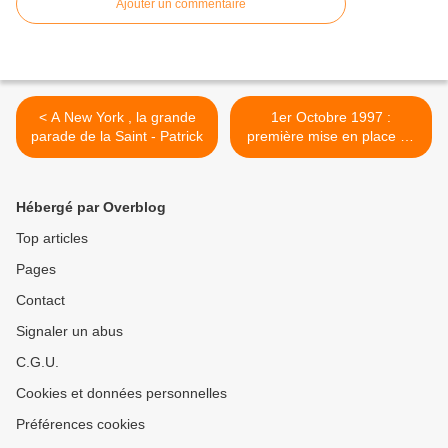
Ajouter un commentaire
< A New York , la grande
1er Octobre 1997 :
parade de la Saint - Patrick
première mise en place de
la circulation alternée en
Île-de-France >
Hébergé par Overblog
Top articles
Pages
Contact
Signaler un abus
C.G.U.
Cookies et données personnelles
Préférences cookies