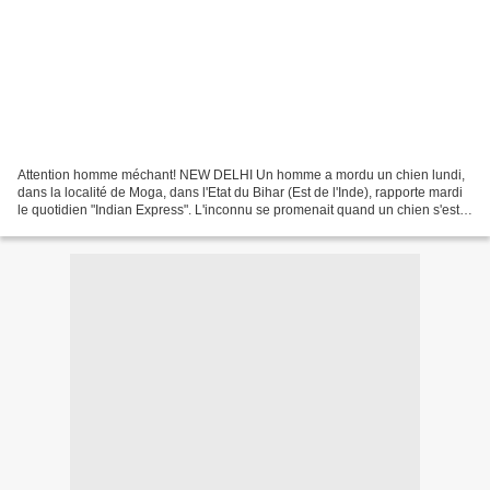
Attention homme méchant! NEW DELHI Un homme a mordu un chien lundi,
dans la localité de Moga, dans l'Etat du Bihar (Est de l'Inde), rapporte mardi
le quotidien "Indian Express". L'inconnu se promenait quand un chien s'est
approché de lui et s'est frotté...