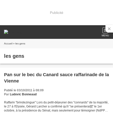
Publicité
MENU
Accueil
» les gens
les gens
Pan sur le bec du Canard sauce raffarinade de la
Vienne
Publié le 03/10/2011 à 08:09
Par
Ludovic Bonneaud
Raffarin "brindezingue" Lors du petit-déjeuner des "connards" de la majorité,
le 27 à l'Elysée, Gérard Larcher a confirmé qu'il "se présenterai[t]" le 1er
octobre, à la présidence du Sénat, mais seulement pour témoigner (NdPPP: