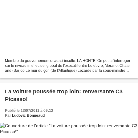
Membre du gouvernement et aussi inculte: LA HONTE! On peut s'interroger
sur le niveau intellectuel global de l'exécutif entre Lefebvre, Morano, Chatel
and (Sar)co Le mur du çon (de l'Atlantique) Lézardé par la sous-ministre
préposée à la Jeunesse, Jeannette...
La voiture poussée trop loin: renversante C3
Picasso!
Publié le 13/07/2011 à 09:12
Par
Ludovic Bonneaud