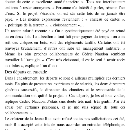
douter de cette « excellente santé financière ». Tous nos interlocuteurs
ont tenu à rester anonymes. « Personne n’a intérêt à parler, résume l’un
d’eux. Si le projet s’écroule, on est sûr cette fois de ne jamais être
payé. » Les mêmes expressions reviennent : « château de cartes »,
« politique de la terreur », « cloisonnement »…
Un ancien salarié raconte : « On a systématiquement été payé en retard
ou en deux fois. La direction a tout fait pour gagner du temps : on a eu
soit des chèques en bois, soit des règlements tardifs. Certains ont été
renvoyés brutalement, d’autres ont subi un management militaire. »
Même les plus proches collaborateurs de Cédric Naudon semblent
travailler à l’aveugle. « C’est très cloisonné, il est le seul à avoir accès
aux infos », explique l’un d’eux.
Des départs en cascade
Dans l’encadrement, les départs se sont d’ailleurs multipliés ces derniers
mois. En plus de prestataires extérieurs et de salariés, les deux directeurs
généraux successifs, le directeur des chantiers et le responsable de la
communication ont quitté le projet. « Ces départs, je les ai tous voulus,
réplique Cédric Naudon. J’étais sans doute très naïf, très gentil. J’ai été
abusé par certaines personnes, et je me suis séparé de tous ces
collaborateurs. »
Le créateur de la Jeune Rue avait refusé toutes nos sollicitations cet été,
mais il a accepté cette fois de nous accorder un entretien téléphonique.