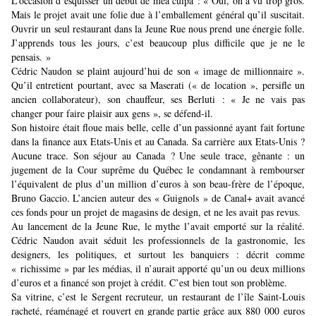
L’occasion d’esquisser un début de mea culpa : « Oui, on a vu trop gros.
Mais le projet avait une folie due à l’emballement général qu’il suscitait.
Ouvrir un seul restaurant dans la Jeune Rue nous prend une énergie folle.
J’apprends tous les jours, c’est beaucoup plus difficile que je ne le
pensais. »
Cédric Naudon se plaint aujourd’hui de son « image de millionnaire ».
Qu’il entretient pourtant, avec sa Maserati (« de location », persifle un
ancien collaborateur), son chauffeur, ses Berluti : « Je ne vais pas
changer pour faire plaisir aux gens », se défend-il.
Son histoire était floue mais belle, celle d’un passionné ayant fait fortune
dans la finance aux Etats-Unis et au Canada. Sa carrière aux Etats-Unis ?
Aucune trace. Son séjour au Canada ? Une seule trace, gênante : un
jugement de la Cour suprême du Québec le condamnant à rembourser
l’équivalent de plus d’un million d’euros à son beau-frère de l’époque,
Bruno Gaccio. L’ancien auteur des « Guignols » de Canal+ avait avancé
ces fonds pour un projet de magasins de design, et ne les avait pas revus.
Au lancement de la Jeune Rue, le mythe l’avait emporté sur la réalité.
Cédric Naudon avait séduit les professionnels de la gastronomie, les
designers, les politiques, et surtout les banquiers : décrit comme
« richissime » par les médias, il n’aurait apporté qu’un ou deux millions
d’euros et a financé son projet à crédit. C’est bien tout son problème.
Sa vitrine, c’est le Sergent recruteur, un restaurant de l’île Saint-Louis
racheté, réaménagé et rouvert en grande partie grâce aux 880 000 euros