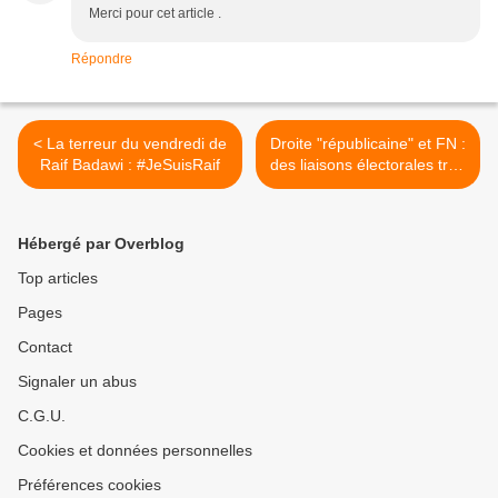
Merci pour cet article .
Répondre
< La terreur du vendredi de
Droite "républicaine" et FN :
Raif Badawi : #JeSuisRaif
des liaisons électorales trop
nombreuses >
Hébergé par Overblog
Top articles
Pages
Contact
Signaler un abus
C.G.U.
Cookies et données personnelles
Préférences cookies