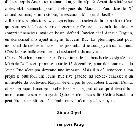
d’abord repris Anahi, un restaurant argentin réputé. Avant de s’intéresser
e
à des établissements pourtant éloignés du Marais : Pan, dans le X
arrondissement, et mi-octobre, le restaurant Manger, à Bastille.
« Il ne touche plus terre », diagnostique un ancien de la Jeune Rue. Ceux
qui sont restés à bord y croient encore. « Ce projet connaît des aléas, y
compris financiers, mais on bosse, défend l’ancien chef Arnaud Daguin,
un des consultants ayant imaginé la Jeune Rue. Le plus important pour
moi c’est de mettre en valeur les produits. Et je suis payé tous les mois.
C’est la plus belle aventure professionnelle de ma vie. »
Cédric Naudon compte sur l’ouverture de la boucherie designée par
Michele De Lucci, promise pour le 15 décembre, pour démontrer que la
Jeune Rue n’est pas devenue une impasse. Mais il a dû renoncer à son
projet le plus fou, une Jeune Rue rive gauche, au rez-de- chaussée d’un
immeuble du boulevard Raspail détenu par le promoteur Laurent Dumas
et son groupe, Emerige : cette fois, son bagout et ce qu’il décrit lui-
même comme son « image de Qatari » n’ont pas suffi. Cédric Naudon a
peut-être les ambitions d’un émir, mais il n’en a pas les moyens.
Zineb Dryef
François Krug