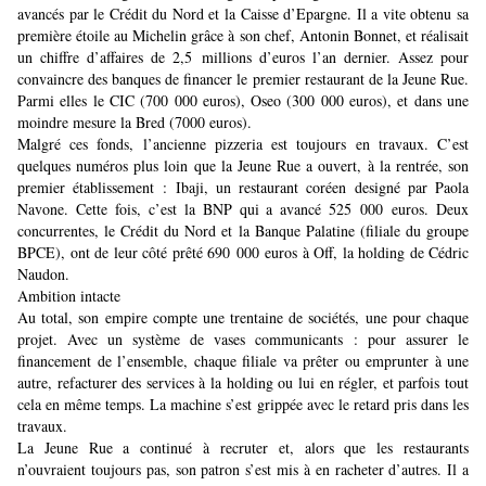
avancés par le Crédit du Nord et la Caisse d’Epargne. Il a vite obtenu sa
première étoile au Michelin grâce à son chef, Antonin Bonnet, et réalisait
un chiffre d’affaires de 2,5 millions d’euros l’an dernier. Assez pour
convaincre des banques de financer le premier restaurant de la Jeune Rue.
Parmi elles le CIC (700 000 euros), Oseo (300 000 euros), et dans une
moindre mesure la Bred (7000 euros).
Malgré ces fonds, l’ancienne pizzeria est toujours en travaux. C’est
quelques numéros plus loin que la Jeune Rue a ouvert, à la rentrée, son
premier établissement : Ibaji, un restaurant coréen designé par Paola
Navone. Cette fois, c’est la BNP qui a avancé 525 000 euros. Deux
concurrentes, le Crédit du Nord et la Banque Palatine (filiale du groupe
BPCE), ont de leur côté prêté 690 000 euros à Off, la holding de Cédric
Naudon.
Ambition intacte
Au total, son empire compte une trentaine de sociétés, une pour chaque
projet. Avec un système de vases communicants : pour assurer le
financement de l’ensemble, chaque filiale va prêter ou emprunter à une
autre, refacturer des services à la holding ou lui en régler, et parfois tout
cela en même temps. La machine s’est grippée avec le retard pris dans les
travaux.
La Jeune Rue a continué à recruter et, alors que les restaurants
n’ouvraient toujours pas, son patron s’est mis à en racheter d’autres. Il a