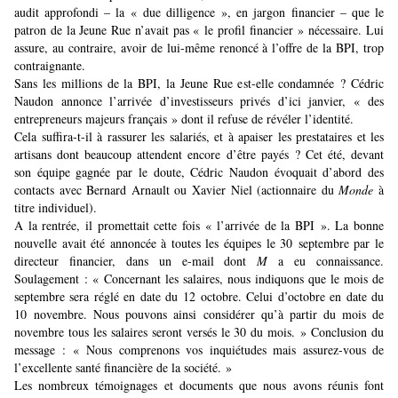
audit approfondi – la « due dilligence », en jargon financier – que le
patron de la Jeune Rue n’avait pas « le profil financier » nécessaire. Lui
assure, au contraire, avoir de lui-même renoncé à l’offre de la BPI, trop
contraignante.
Sans les millions de la BPI, la Jeune Rue est-elle condamnée ? Cédric
Naudon annonce l’arrivée d’investisseurs privés d’ici janvier, « des
entrepreneurs majeurs français » dont il refuse de révéler l’identité.
Cela suffira-t-il à rassurer les salariés, et à apaiser les prestataires et les
artisans dont beaucoup attendent encore d’être payés ? Cet été, devant
son équipe gagnée par le doute, Cédric Naudon évoquait d’abord des
contacts avec Bernard Arnault ou Xavier Niel (actionnaire du
Monde
à
titre individuel).
A la rentrée, il promettait cette fois « l’arrivée de la BPI ». La bonne
nouvelle avait été annoncée à toutes les équipes le 30 septembre par le
directeur financier, dans un e-mail dont
M
a eu connaissance.
Soulagement : « Concernant les salaires, nous indiquons que le mois de
septembre sera réglé en date du 12 octobre. Celui d’octobre en date du
10 novembre. Nous pouvons ainsi considérer qu’à partir du mois de
novembre tous les salaires seront versés le 30 du mois. » Conclusion du
message : « Nous comprenons vos inquiétudes mais assurez-vous de
l’excellente santé financière de la société. »
Les nombreux témoignages et documents que nous avons réunis font