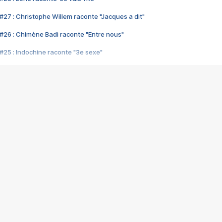
#27 : Christophe Willem raconte "Jacques a dit"
#26 : Chimène Badi raconte "Entre nous"
#25 : Indochine raconte "3e sexe"
#24 : Zaho raconte "C'est chelou"
#23 : Patrick Bruel raconte "Au café des délices"
#22 : Kyo raconte "Le chemin"
#21 : Nolwenn Leroy raconte "Cassé"
#20 : Patrick Hernandez raconte "Born to be alive"
#19 : Lorie raconte "Près de moi"
#18 : Michael Jones raconte "A nos actes manqués" (avec Jean-Jacque
#17 : Khaled raconte "Aïcha"
#16 : Corneille raconte "Parce qu'on vient de loin"