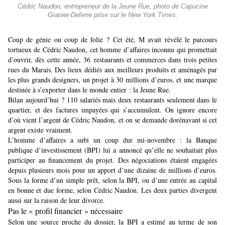
Cédric Naudon, entrepreneur de la Jeune Rue, photo de Capucine
Granier-Deferre prise sur le New York Times.
C
oup de génie ou coup de folie ?
Cet été, M avait révélé le parcours
tortueux de Cédric Naudon
, cet homme d’affaires inconnu qui promettait
d’ouvrir, dès cette année, 36 restaurants et commerces dans trois petites
rues du Marais. Des lieux dédiés aux meilleurs produits et aménagés par
les plus grands designers, un projet à 30 millions d’euros, et une marque
destinée à s’exporter dans le monde entier : la Jeune Rue.
Bilan aujourd’hui ? 110 salariés mais deux restaurants seulement dans le
quartier, et des factures impayées qui s’accumulent. On ignore encore
d’où vient l’argent de Cédric Naudon, et on se demande dorénavant si cet
argent existe vraiment.
L’homme d’affaires a subi un coup dur mi-novembre : la Banque
publique d’investissement (BPI) lui a annoncé qu’elle ne souhaitait plus
participer au financement du projet. Des négociations étaient engagées
depuis plusieurs mois pour un apport d’une dizaine de millions d’euros.
Sous la forme d’un simple prêt, selon la BPI, ou d’une entrée au capital
en bonne et due forme, selon Cédric Naudon. Les deux parties divergent
aussi sur la raison de leur divorce.
Pas le « profil financier » nécessaire
Selon une source proche du dossier, la BPI a estimé au terme de son