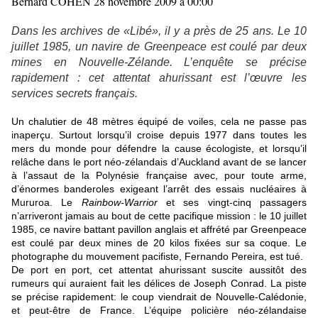
Bernard COHEN
28 novembre 2009 à 00:00
Dans les archives de «Libé», il y a près de 25 ans. Le 10
juillet 1985, un navire de Greenpeace est coulé par deux
mines en Nouvelle-Zélande. L’enquête se précise
rapidement : cet attentat ahurissant est l’œuvre les
services secrets français.
Un chalutier de 48 mètres équipé de voiles, cela ne passe pas
inaperçu. Surtout lorsqu’il croise depuis 1977 dans toutes les
mers du monde pour défendre la cause écologiste, et lorsqu’il
relâche dans le port néo-zélandais d’Auckland avant de se lancer
à l’assaut de la Polynésie française avec, pour toute arme,
d’énormes banderoles exigeant l’arrêt des essais nucléaires à
Mururoa. Le
Rainbow-Warrior
et ses vingt-cinq passagers
n’arriveront jamais au bout de cette pacifique mission : le 10 juillet
1985, ce navire battant pavillon anglais et affrété par Greenpeace
est coulé par deux mines de 20 kilos fixées sur sa coque. Le
photographe du mouvement pacifiste, Fernando Pereira, est tué.
De port en port, cet attentat ahurissant suscite aussitôt des
rumeurs qui auraient fait les délices de Joseph Conrad. La piste
se précise rapidement: le coup viendrait de Nouvelle-Calédonie,
et peut-être de France. L’équipe policière néo-zélandaise