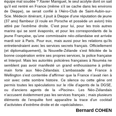
équipe mal soudée ? Xavier Maniguet, le seul acolyte dont on sait
qu’il est rentré en France (même s’il se cache dans les environs
de Dieppe), se serait confié à l’Aéro-Club de Saint-Aubin-sur-
Scie. Médecin itinérant, il jouit à Dieppe d’une réputation de jeune
(37 ans) flambeur (il roule en Porsche et possède un avion) très
attiré par l’extrême droite. C’est pour lui, pour les trois autres
marins qui se sont évaporés, et pour les correspondants de la
jeune Française, qu’une commissaire néo-zélandaise est arrivée
mardi soir à Paris. Pour eux, mais aussi pour les relations qu’ils
entretiendraient avec les services secrets français. Officiellement
(et diplomatiquement), la Nouvelle-Zélande s’est félicitée de la
bonne coopération entre ses propres services, la police française
et Interpol. Mais les autorités policières françaises à Nouméa ne
semblent pas avoir manifesté un grand enthousiasme à prêter
main forte aux Néo-Zélandais. L’ambassade de France à
Wellington s’est contentée d’affirmer que la France n’avait rien à
voir avec cette sombre histoire. Ce silence ou cette gêne ont
permis toutes les spéculations sur le rôle d’agents de la DGSE,
ou d’anciens agents de la «Piscine». Les Néo-Zélandais
n’accusent évidemment pas les services français ; mais plusieurs
éléments de l’enquête font apparaître la trace d’un cocktail
d’activistes d’extrême droite et de «spécialistes».
Bernard COHEN