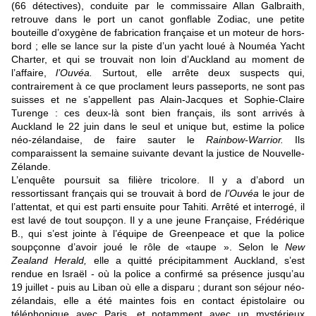
(66 détectives), conduite par le commissaire Allan Galbraith,
retrouve dans le port un canot gonflable Zodiac, une petite
bouteille d’oxygène de fabrication française et un moteur de hors-
bord ; elle se lance sur la piste d’un yacht loué à Nouméa Yacht
Charter, et qui se trouvait non loin d’Auckland au moment de
l’affaire,
l’Ouvéa.
Surtout, elle arrête deux suspects qui,
contrairement à ce que proclament leurs passeports, ne sont pas
suisses et ne s’appellent pas Alain-Jacques et Sophie-Claire
Turenge : ces deux-là sont bien français, ils sont arrivés à
Auckland le 22 juin dans le seul et unique but, estime la police
néo-zélandaise, de faire sauter le
Rainbow-Warrior.
Ils
comparaissent la semaine suivante devant la justice de Nouvelle-
Zélande.
L’enquête poursuit sa filière tricolore. Il y a d’abord un
ressortissant français qui se trouvait à bord de
l’Ouvéa
le jour de
l’attentat, et qui est parti ensuite pour Tahiti. Arrêté et interrogé, il
est lavé de tout soupçon. Il y a une jeune Française, Frédérique
B., qui s’est jointe à l’équipe de Greenpeace et que la police
soupçonne d’avoir joué le rôle de «taupe ». Selon le
New
Zealand Herald,
elle a quitté précipitamment Auckland, s’est
rendue en Israël - où la police a confirmé sa présence jusqu’au
19 juillet - puis au Liban où elle a disparu ; durant son séjour néo-
zélandais, elle a été maintes fois en contact épistolaire ou
téléphonique avec Paris, et notamment avec un mystérieux