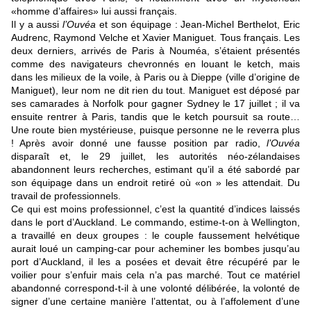
«homme d’affaires» lui aussi français.
Il y a aussi
l’Ouvéa
et son équipage : Jean-Michel Berthelot, Eric
Audrenc, Raymond Velche et Xavier Maniguet. Tous français. Les
deux derniers, arrivés de Paris à Nouméa, s’étaient présentés
comme des navigateurs chevronnés en louant le ketch, mais
dans les milieux de la voile, à Paris ou à Dieppe (ville d’origine de
Maniguet), leur nom ne dit rien du tout. Maniguet est déposé par
ses camarades à Norfolk pour gagner Sydney le 17 juillet ; il va
ensuite rentrer à Paris, tandis que le ketch poursuit sa route…
Une route bien mystérieuse, puisque personne ne le reverra plus
! Après avoir donné une fausse position par radio,
l’Ouvéa
disparaît et, le 29 juillet, les autorités néo-zélandaises
abandonnent leurs recherches, estimant qu’il a été sabordé par
son équipage dans un endroit retiré où «on » les attendait. Du
travail de professionnels.
Ce qui est moins professionnel, c’est la quantité d’indices laissés
dans le port d’Auckland. Le commando, estime-t-on à Wellington,
a travaillé en deux groupes : le couple faussement helvétique
aurait loué un camping-car pour acheminer les bombes jusqu’au
port d’Auckland, il les a posées et devait être récupéré par le
voilier pour s’enfuir mais cela n’a pas marché. Tout ce matériel
abandonné correspond-t-il à une volonté délibérée, la volonté de
signer d’une certaine manière l’attentat, ou à l’affolement d’une