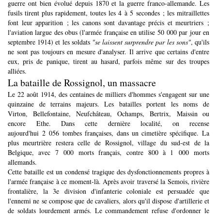
guerre ont bien évolué depuis 1870 et la guerre franco-allemande. Les
fusils tirent plus rapidement, toutes les 4 à 5 secondes ; les mitraillettes
font leur apparition ; les canons sont davantage précis et meurtriers ;
l'aviation largue des obus (l'armée française en utilise 50 000 par jour en
septembre 1914) et les soldats
"se laissent surprendre par les sons"
, qu'ils
ne sont pas toujours en mesure d'analyser. Il arrive que certains d'entre
eux, pris de panique, tirent au hasard, parfois même sur des troupes
alliées.
La bataille de Rossignol, un massacre
Le 22 août 1914, des centaines de milliers d'hommes s'engagent sur une
quinzaine de terrains majeurs. Les batailles portent les noms de
Virton, Bellefontaine, Neufchâteau, Ochamps, Bertrix, Maissin ou
encore Ethe. Dans cette dernière localité, on recense
aujourd'hui 2 056 tombes françaises, dans un cimetière spécifique. La
plus meurtrière restera celle de
Rossignol
, village du sud-est de la
Belgique, avec 7 000 morts français, contre 800 à 1 000 morts
allemands.
Cette bataille est un condensé tragique des dysfonctionnements propres à
l'armée française à ce moment-là. Après avoir traversé la Semois, rivière
frontalière, la 3e division d'infanterie coloniale est persuadée que
l'ennemi ne se compose que de cavaliers, alors qu'il dispose d'artillerie et
de soldats lourdement armés. Le commandement refuse d'ordonner le