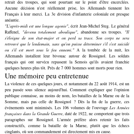
retrait des troupes, qui sont pourtant sur le point d'être encerclées.
Aucune décision n'est réellement prise, les Allemands tiennent les
Français à leur merci. La 3e division d'infanterie coloniale est presque
anéantie.
"L'après-midi est une longue agonie"
, écrit Jean-Michel Steg. Le général
Raffenel,
"devenu totalement aboulique"
, abandonne ses troupes.
"Il
s'éloigne de son état-major et on perd sa trace. Son corps ne sera
retrouvé que le lendemain, sans qu'on puisse déterminer s'il s'est suicidé
ou s'il est mort sous le feu ennemi."
A la tombée de la nuit, les
Allemands installent leur bivouac autour de Rossignol. Les soldats
français qui ont survécu repassent la Semois qu'ils avaient franchie
quelques heures plus tôt. Près de 7 000 hommes sont morts pour rien.
Une mémoire peu entretenue
La violence de ces quelques jours, et notamment du 22 août 1914, est un
peu passée sous silence aujourd'hui. Comment expliquer que l'opinion
publique connaisse, au moins de nom, les batailles de la Marne ou de la
Somme, mais pas celle de Rossignol ? Dès la fin de la guerre, ces
événements sont minimisés. Les 106 volumes de l'ouvrage
Les Armées
françaises dans la Grande Guerre
, daté de 1922, ne comportent que trois
paragraphes sur Rossignol. L'armée préfère alors retenir les faits
constructifs, comme la bataille de la Marne, plutôt que les échecs
cinglants, où son commandement est directement mis en cause.