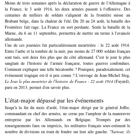
Moins de trois semaines après
la déclaration de guerre
de l'Allemagne à
la France, le 3 août 1914, les deux armées passent à l'offensive. Des
centaines de milliers de soldats s'alignent de la frontière suisse au
Brabant belge, dans la chaleur de l'été. Du 20 au 24 août,
la bataille des
Frontières
fait rage. La France en sort perdante. Seule la bataille de la
Marne,
du 6 au 11 septembre
, permettra de mettre un terme à l'avancée
allemande.
Une de ces journées fut particulièrement meurtrière : le 22 août 1914.
Entre l'aube et la tombée de la nuit, pas moins de 27 000 soldats français
sont tués, soit deux fois plus que du côté allemand. C'est le jour le plus
sanglant de l'histoire de l'armée française, toutes guerres confondues.
Comment expliquer une telle hécatombe ? Pourquoi, paradoxalement, cet
événement tragique est-il si peu connu ? L'ouvrage de Jean-Michel Steg,
Le Jour le plus meurtrier de l'histoire de France - 22 août 1914
(Fayard),
paru en 2013, permet d'en savoir plus.
L'état-major dépassé par les événements
Jusqu'à la fin du mois d'août, l'état-major dirigé par le général Joffre,
commandant en chef des armées, ne cerne pas l'ampleur de la manœuvre
entreprise par les Allemands en Belgique. Trompés par des
renseignements faux ou imprécis, les militaires français sous-estiment le
nombre de divisions en train de fondre sur leur aile gauche.
"Surtout, ils