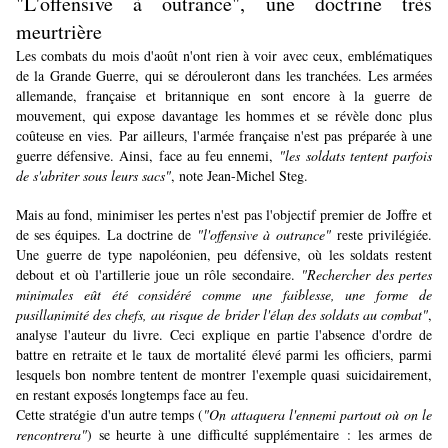
"L'offensive à outrance", une doctrine très
meurtrière
Les combats du mois d'août n'ont rien à voir avec ceux, emblématiques
de la Grande Guerre, qui se dérouleront dans les tranchées. Les armées
allemande, française et britannique en sont encore à la guerre de
mouvement, qui expose davantage les hommes et se révèle donc plus
coûteuse en vies. Par ailleurs, l'armée française n'est pas préparée à une
guerre défensive. Ainsi, face au feu ennemi,
"les soldats tentent parfois
de s'abriter sous leurs sacs"
, note Jean-Michel Steg.
Mais au fond, minimiser les pertes n'est pas l'objectif premier de Joffre et
de ses équipes. La doctrine de
"l'offensive à outrance"
reste privilégiée.
Une guerre de type napoléonien, peu défensive, où les soldats restent
debout et où l'artillerie joue un rôle secondaire.
"Rechercher des pertes
minimales eût été considéré comme une faiblesse, une forme de
pusillanimité des chefs, au risque de brider l'élan des soldats au combat"
,
analyse l'auteur du livre. Ceci explique en partie l'absence d'ordre de
battre en retraite et le taux de mortalité élevé parmi les officiers, parmi
lesquels bon nombre tentent de montrer l'exemple quasi suicidairement,
en restant exposés longtemps face au feu.
Cette stratégie d'un autre temps (
"On attaquera l'ennemi partout où on le
rencontrera"
) se heurte à une difficulté supplémentaire : les armes de