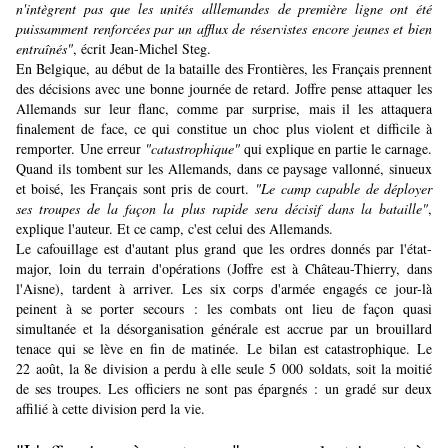
n'intègrent pas que les unités alllemandes de première ligne ont été
puissamment renforcées par un afflux de réservistes encore jeunes et bien
entraînés"
, écrit Jean-Michel Steg.
En Belgique, au début de la bataille des Frontières, les Français prennent
des décisions avec une bonne journée de retard. Joffre pense attaquer les
Allemands sur leur flanc, comme par surprise, mais il les attaquera
finalement de face, ce qui constitue un choc plus violent et difficile à
remporter. Une erreur
"catastrophique"
qui explique en partie le carnage.
Quand ils tombent sur les Allemands, dans ce paysage vallonné, sinueux
et boisé, les Français sont pris de court.
"Le camp capable de déployer
ses troupes de la façon la plus rapide sera décisif dans la bataille"
,
explique l'auteur. Et ce camp, c'est celui des Allemands.
Le cafouillage est d'autant plus grand que les ordres donnés par l'état-
major, loin du terrain d'opérations (Joffre est à Château-Thierry, dans
l'Aisne), tardent à arriver. Les six corps d'armée engagés ce jour-là
peinent à se porter secours : les combats ont lieu de façon quasi
simultanée et la désorganisation générale est accrue par un brouillard
tenace qui se lève en fin de matinée. Le bilan est catastrophique. Le
22 août, la 8e division a perdu à elle seule 5 000 soldats, soit la moitié
de ses troupes. Les officiers ne sont pas épargnés : un gradé sur deux
affilié à cette division perd la vie.