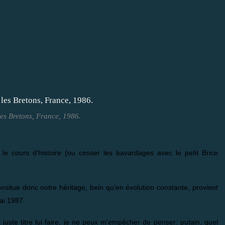
les Bretons, France, 1986.
nt le cours d'histoire (ou cesser les bavardages avec le petit Brice
nsitue donc notre héritage, bein qu'en évolution constante, provient
ai 1987.
 juste titre lui faire, je ne peux m'empêcher de penser: putain, quel