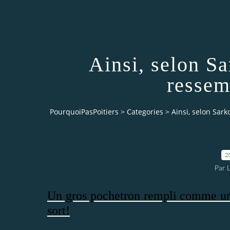
Ainsi, selon Sa
ressemb
PourquoiPasPoitiers
>
Categories
>
Ainsi, selon Sark
2
Par 
Un gros pochetron rempli comme un 
sort!