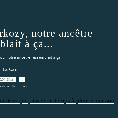
rkozy, notre ancêtre
lait à ça...
ozy, notre ancêtre ressemblait à ça...
Les Gens
0.09.2016
…
Ludovic Bonneaud
cubis qui passe son temps à pleurer sur son