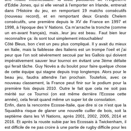
d'Eddie Jones, qui si elle venait à l'emporter en Irlande, entrerait
dans l'Histoire du jeu, en remportant 19 matchs consécutifs
(nouveau record), et en remportant deux Grands Chelem
consécutifs, une première depuis le XV de France en 1997 et
1998, à l'époque des V Nations. Ca m'arrache la tronche (comme
un en-avant français), mais...leur jeu est beau. Faut bien leur
reconnaître ça: ils sont tout simplement intouchables!
Côté Bleus, bon c'est un peu plus compliqué. Il y avait du mieux
en Italie, mais la faiblesse des Italiens est un trompe l'oeil et j'ai
peur que l'on soit sévèrement secoué par les Gallois qui doivent
impérativement sauver leur tournoi en évitant une 3ème défaite
qui ferait tâche. Guy Novès a du boulot pour faire quelque chose
de cette équipe qui stagne depuis trop longtemps. Alors pour le
beau jeu, faudra attendre l'an prochain. Toutefois, avec ce
nouveau classement, la France peut finir sur le podium pour la
première fois depuis 2010. Outre le fait que cela ne soit pas
mérité sur ce Tournoi (on est même derrière l'Ecosse cette
année), cela ferait quand même un super lot de consolation.
Enfin, dans la rencontre Ecosse-Italie, que dire si ce n'est que la
Squaddra risque de glaner une nouvelle cuiller de bois, soit la
septième dans les VI Nations, après 2001, 2002, 2005, 2014 et
2016. Et après la rouste subie par les Ecossais à Twickenham, il
est difficile de ne pas croire à une partie de rugby difficile pour les