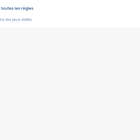
 toutes les règles
s les jeux vidéo
us choquant de Rockstar ? - Le scandale BULLY
e plus moche de Steam
du RÊVE tourne au CAUCHEMAR
pendant 8 heures
it… à tort
umiliés par un jeu vidéo
ire - Final Fantasy 8
ti un empire - Age of Empires
story DOFUS
tard, il crée l'un des pires jeux de tous les temps, MindsEye.