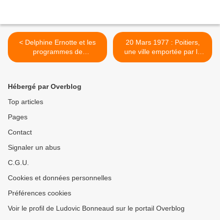
< Delphine Ernotte et les
20 Mars 1977 : Poitiers,
programmes de
une ville emportée par la
FranceTélés : le fait de la
Vague Rose >
Princesse ?
Hébergé par Overblog
Top articles
Pages
Contact
Signaler un abus
C.G.U.
Cookies et données personnelles
Préférences cookies
Voir le profil de Ludovic Bonneaud sur le portail Overblog