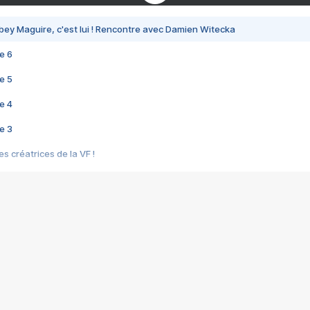
bey Maguire, c'est lui ! Rencontre avec Damien Witecka
e 6
e 5
e 4
e 3
s créatrices de la VF !
e 2
e 1
e Mektoub My Love arrive enfin ! Rencontre avec Shaïn Boumedine et Sal
i : après Toni en famille
elle réalise le bouleversant Dites lui que je l'aime
ais ! Rencontre autour de Vie privée de Rebecca Zlotowski