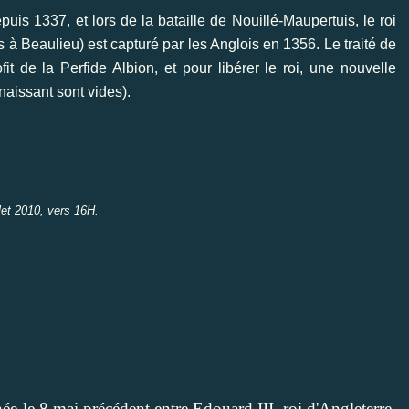
uis 1337, et lors de la bataille de Nouillé-Maupertuis, le roi
s à Beaulieu) est capturé par les Anglois en 1356. Le traité de
t de la Perfide Albion, et pour libérer le roi, une nouvelle
naissant sont vides).
let 2010, vers 16H.
née le 8 mai précédent entre Edouard III, roi d'Angleterre,