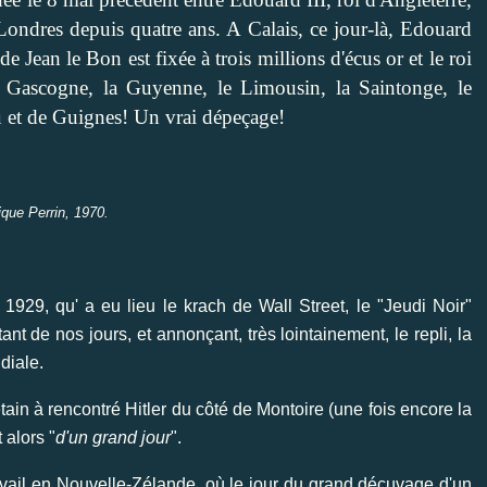
 Londres depuis quatre ans. A Calais, ce jour-là, Edouard
de Jean le Bon est fixée à trois millions d'écus or et le roi
la Gascogne, la Guyenne, le Limousin, la Saintonge, le
u et de Guignes! Un vrai dépeçage!
ique Perrin, 1970.
1929, qu' a eu lieu le krach de Wall Street, le "Jeudi Noir"
nt de nos jours, et annonçant, très lointainement, le repli, la
diale.
ain à rencontré Hitler du côté de Montoire (une fois encore la
 alors "
d'un grand jour
".
ravail en Nouvelle-Zélande, où le jour du grand décuvage d'un