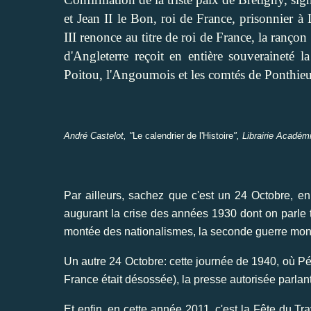
et Jean II le Bon, roi de France, prisonnier à
III renonce au titre de roi de France, la rançon 
d'Angleterre reçoit en entière souveraineté 
Poitou, l'Angoumois et les comtés de Ponthie
André Castelot, "
Le calendrier de l'Histoire
", Librairie Académ
Par ailleurs, sachez que c'est un 24 Octobre, en 
augurant la crise des années 1930 dont on parle ta
montée des nationalismes, la seconde guerre mon
Un autre 24 Octobre: cette journée de 1940, où Pét
France était désossée), la presse autorisée parlant
Et enfin, en cette année 2011, c'est la Fête du T