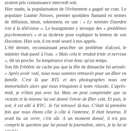
avaient pris connaissance mercredi soir.
Hier matin, la popularisation de l'événement a gagné un cran. Le
populaire
Laatste Nieuws
, premier quotidien flamand en termes
de diffusion, titrait, sobrement, en une :
« Le ministre Daerden
ivre à la télévision »
. Le bourgmestre y invoque des
« problèmes
psychomoteurs »
et sa dyslexie pour expliquer la lenteur de son
élocution. Hier soir, il est resté sourd à nos appels.
L'été dernier, reconnaissant peut-être un problème d'alcool, le
ministre était passé à l'eau.
« Mais cela le rendait triste et nerveux
»
, dit un proche. Sa tempérance n'eut donc qu'un temps.
Son fils Frédéric ne cache pas que la fête de dimanche fut arrosée.
« Après avoir voté, nous nous sommes retrouvés pour un dîner en
famille. C'est là que RTL et des photographes nous ont
immortalisés alors que nous trinquions à notre réussite. L'après-
midi, je n'étais pas avec lui. Mais on peut comprendre que sa
victoire et la mienne lui ont donné l'envie de fêter cela. Et puis, le
soir, il est allé à RTC. Je l'ai retrouvé là-bas. C'était la première
fois que nous étions côte à côte à l'antenne. Il était heureux. Il
avait bu un verre, c'est sûr. A un moment donné, il n'a pas
compris la question que lui posait la journaliste, alors, je la lui ai