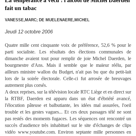
La tempérance a vécu : l'alcool de Michel Daerden
fait un tabac
VANESSE,MARC; DE MUELENAERE,MICHEL
Jeudi 12 octobre 2006
Quatre mille cent cinquante voix de préférence, 52,6 % pour le
parti socialiste. Les résultats des élections communales de
dimanche avaient tout pour remplir de joie Michel Daerden, le
bourgmestre d'Ans. Mais il semble que le maïeur réélu, par
ailleurs ministre wallon du Budget, n'ait pas bu que du petit-lait
lors de la soirée électorale. Celle-ci fut arrosée de breuvages
autrement plus corsés.
A deux reprises, sur la télévision locale RTC Liège et en direct sur
la RTBF, Daerden est apparu dans un état d'ébriété avancé,
l'élocution pâteuse et balbutiante, les idées mal assurées, l'oeil
trouble et les gestes vagues... Et ces deux passages télé ne sont
pas restés des moments fugaces. Les séquences ont rencontré un
succès d'audience très inhabituel sur le site d'échanges de clips
vidéo www.youtube.com. Environ septante mille personnes en