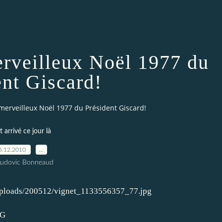
erveilleux Noël 1977 du
ent Giscard!
merveilleux Noël 1977 du Président Giscard!
t arrivé ce jour là
5.12.2010
…
Ludovic Bonneaud