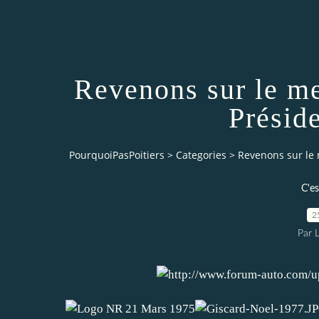
Revenons sur le m
Présid
PourquoiPasPoitiers
>
Categories
>
Revenons sur le 
C'es
2
Par 