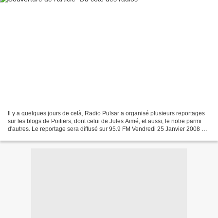
Il y a quelques jours de celà, Radio Pulsar a organisé plusieurs reportages
sur les blogs de Poitiers, dont celui de Jules Aimé, et aussi, le notre parmi
d'autres. Le reportage sera diffusé sur 95.9 FM Vendredi 25 Janvier 2008 à
7H15, 12H40, ainsi qu'à...