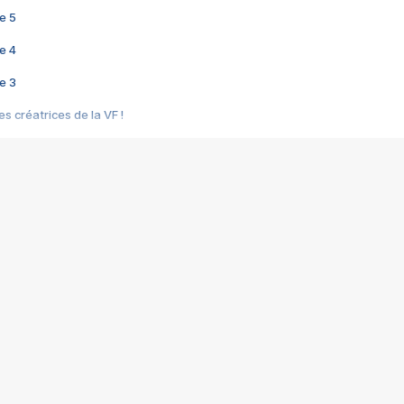
e 5
e 4
e 3
s créatrices de la VF !
e 2
e 1
e Mektoub My Love arrive enfin ! Rencontre avec Shaïn Boumedine et Sal
i : après Toni en famille
elle réalise le bouleversant Dites lui que je l'aime
ais ! Rencontre autour de Vie privée de Rebecca Zlotowski
 de Marguerite, Grave... Rencontre avec Ella Rumpf
 Les Rêveurs, un film intime sur la santé mentale