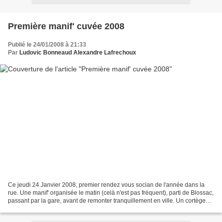
Première manif' cuvée 2008
Publié le 24/01/2008 à 21:33
Par
Ludovic Bonneaud Alexandre Lafrechoux
Ce jeudi 24 Janvier 2008, premier rendez vous socian de l'année dans la
rue. Une manif' organisée le matin (celà n'est pas fréquent), parti de Blossac,
passant par la gare, avant de remonter tranquillement en ville. Un cortège
pas très bruyant, et surtout...