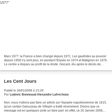
Mars 1977: la France a bien changé depuis 1971. Les gaullistes au pouvoir
depuis 1958 n'y sont plus, en perdant l'Elysée en 1974 et Matignon en 1976.
Le centre a disparu au profit de la droite. Giscard, élu après le décès de
Pompidou en 1974, doit affronter...
Les Cent Jours
Publié le 26/01/2008 à 23:29
Par
Ludovic Bonneaud Alexandre Lafrechoux
Non, nous n'allons pas faire un article sur l'épopée napoléonienne de 1815,
qu'un certain Galouzeau de Villepin a traité récemment. Disons que ce
message est en quelques sorte un faire part: en effet, ce 26 Janvier 2008,