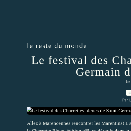
le reste du monde
Le festival des Cha
Germain d
Le
1
Par 
Allez à Marencennes rencontrer les Marentins! L'af
la Charrette Bleue, édition n°5, se déroule dans