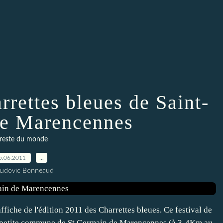
rrettes bleues de Saint-
e Marencennes
 reste du monde
5.06.2011
…
Ludovic Bonneaud
fiche de l'édition 2011 des Charrettes bleues. Ce festival de
 la petite commune de St Germain de Marencennes (à 3-4Km au