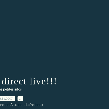
direct live!!!
es petites infos
6.11.2007
…
nneaud Alexandre Lafrechoux