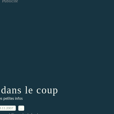
Publicité
 dans le coup
es petites infos
3.11.2007
…