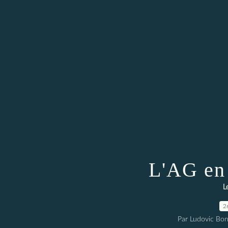
L'AG en 
L
2
Par Ludovic Bo