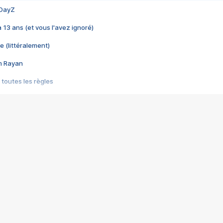
 DayZ
 a 13 ans (et vous l'avez ignoré)
e (littéralement)
im Rayan
 toutes les règles
s les jeux vidéo
us choquant de Rockstar ? - Le scandale BULLY
e plus moche de Steam
du RÊVE tourne au CAUCHEMAR
pendant 8 heures
it… à tort
umiliés par un jeu vidéo