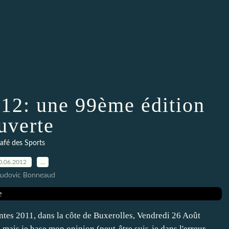
012: une 99ème édition
uverte
afé des Sports
0.06.2012
…
Ludovic Bonneaud
ntes 2011, dans la côte de Buxerolles, Vendredi 26 Août
 mais je base mon opinion (peut-être suis-je dans l'erreur