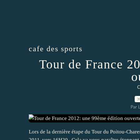
cafe des sports
Tour de France 2
o
C
3
Par 
Lors de la dernière étape du Tour du Poitou-Chare
2011, vers 16H20 . Cela va vous paraître étonnant,