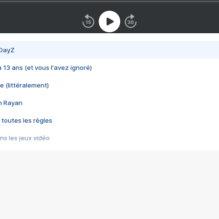
 DayZ
 a 13 ans (et vous l'avez ignoré)
e (littéralement)
im Rayan
 toutes les règles
s les jeux vidéo
us choquant de Rockstar ? - Le scandale BULLY
e plus moche de Steam
du RÊVE tourne au CAUCHEMAR
pendant 8 heures