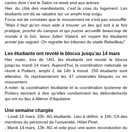
canins dont c'est le Salon ce week end aux arènes.
Hier, du côté des manifestants, c'est la crise du logement. Les
étudiants ont dû se rabattre sur un amphi trop exigu.
Force est de constater que le mouvement ne s'est pas essoufflé.
"
Mais il faut qu'on nous aide à trouver un lieu qui soit à la fois
pratique, proche du campus et qui puisse accueillir beaucoup de
monde à la fois
, lance Julien Vialard,
en voyant les étudiants
arriver par vagues. On regrette les tribunes du stade Rebeilleau
".
Les étudiants ont revoté le blocus jusqu'au 14 mars
Hier matin, lors de l'AG, les étudiants ont revoté le blocus
jusqu'au mardi 14 mars. Aujourd'hui, la coordination nationale se
réunit à Poitiers, amphi J, de 14h à minuit. 250 étudiants sont
attendus. Ils représenteront les 47 universités bloqués ou en
mouvement.
A noter: la coordination étudiante et la coordination lycéenne de
Poitiers tiennent à dire qu'elles condamnent les débordements
qui ont eu lieu à Aliénor d'Aquitaine.
Une semaine chargée
- Lundi 13 mars, 10h: AG étudiante. Lieu à définir; à 14h, CA des
membres du personnel de l'université, Hôtel Pinet.
- Mardi 14 mars, 13h: AG et vote pour une autre reconduction du