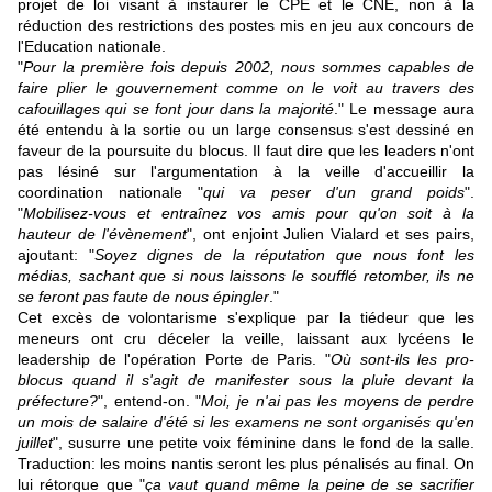
projet de loi visant à instaurer le CPE et le CNE, non à la
réduction des restrictions des postes mis en jeu aux concours de
l'Education nationale.
"
Pour la première fois depuis 2002, nous sommes capables de
faire plier le gouvernement comme on le voit au travers des
cafouillages qui se font jour dans la majorité
." Le message aura
été entendu à la sortie ou un large consensus s'est dessiné en
faveur de la poursuite du blocus. Il faut dire que les leaders n'ont
pas lésiné sur l'argumentation à la veille d'accueillir la
coordination nationale "
qui va peser d'un grand poids
".
"
Mobilisez-vous et entraînez vos amis pour qu'on soit à la
hauteur de l'évènement
", ont enjoint Julien Vialard et ses pairs,
ajoutant: "
Soyez dignes de la réputation que nous font les
médias, sachant que si nous laissons le soufflé retomber, ils ne
se feront pas faute de nous épingler
."
Cet excès de volontarisme s'explique par la tiédeur que les
meneurs ont cru déceler la veille, laissant aux lycéens le
leadership de l'opération Porte de Paris. "
Où sont-ils les pro-
blocus quand il s'agit de manifester sous la pluie devant la
préfecture?
", entend-on. "
Moi, je n'ai pas les moyens de perdre
un mois de salaire d'été si les examens ne sont organisés qu'en
juillet
", susurre une petite voix féminine dans le fond de la salle.
Traduction: les moins nantis seront les plus pénalisés au final. On
lui rétorque que "
ça vaut quand même la peine de se sacrifier