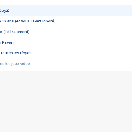
 DayZ
 a 13 ans (et vous l'avez ignoré)
e (littéralement)
im Rayan
 toutes les règles
s les jeux vidéo
us choquant de Rockstar ? - Le scandale BULLY
e plus moche de Steam
du RÊVE tourne au CAUCHEMAR
pendant 8 heures
it… à tort
umiliés par un jeu vidéo