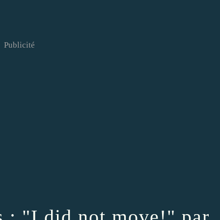
Publicité
s : "I did not move!" par