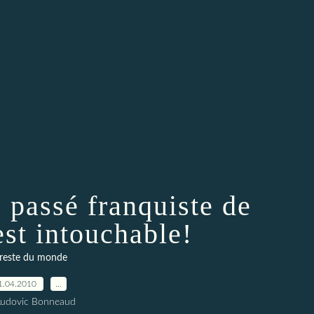
 passé franquiste de
est intouchable!
 reste du monde
1.04.2010
…
Ludovic Bonneaud